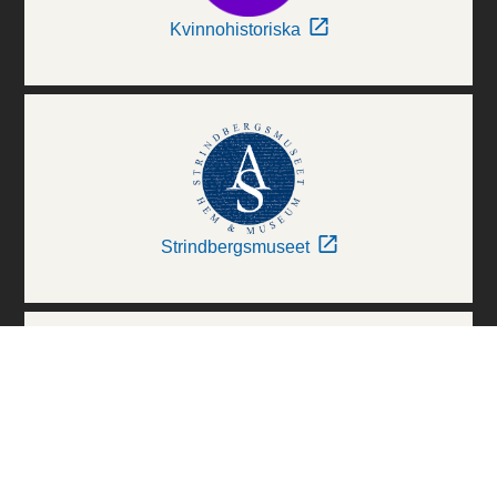
Kvinnohistoriska
Strindbergsmuseet
Thielska Galleriet