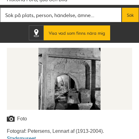
Fritextsök
Sök
Visa vad som finns nära mig
Foto
Fotograf: Petersens, Lennart af (1913-2004).
Stadsmuseet