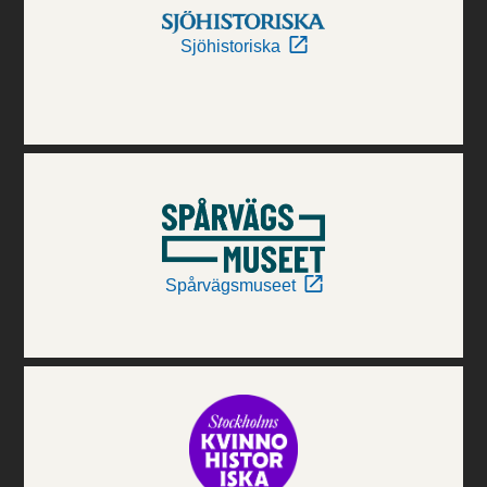
Sjöhistoriska
Spårvägsmuseet