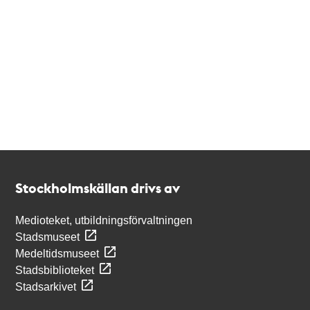
Kontakt
Stockholmskällan
Stockholmskällan drivs av
Medioteket, utbildningsförvaltningen
Stadsmuseet
Medeltidsmuseet
Stadsbiblioteket
Stadsarkivet