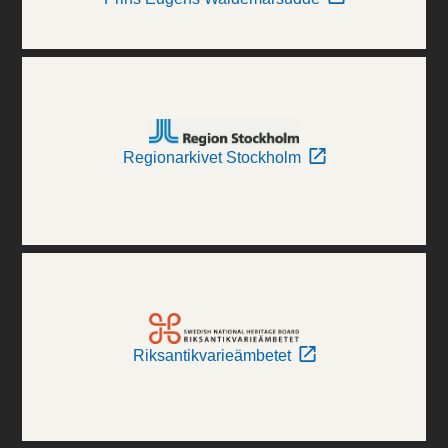
Regionarkivet Stockholm
Riksantikvarieämbetet