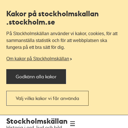
Kakor på stockholmskallan
.stockholm.se
På Stockholmskällan använder vi kakor, cookies, för att
sammanställa statistik och för att webbplatsen ska
fungera på ett bra sätt för dig.
Om kakor på Stockholmskällan
Godkänn alla kakor
Välj vilka kakor vi får använda
Till
Till
Stockholmskällan
navigationen
huvudinnehållet
Historia i ord, ljud och bild