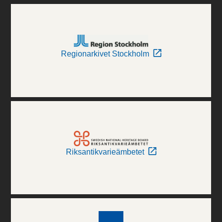
Regionarkivet Stockholm
Riksantikvarieämbetet