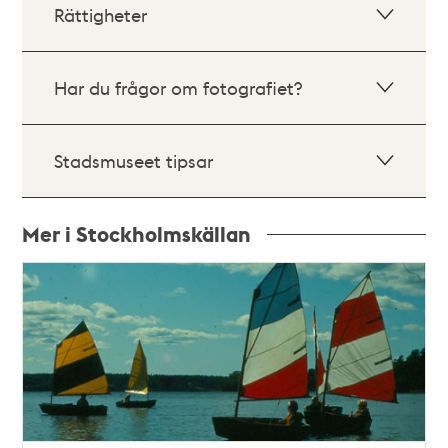
Rättigheter
Har du frågor om fotografiet?
Stadsmuseet tipsar
Mer i Stockholmskällan
Relaterade
poster
och
teman