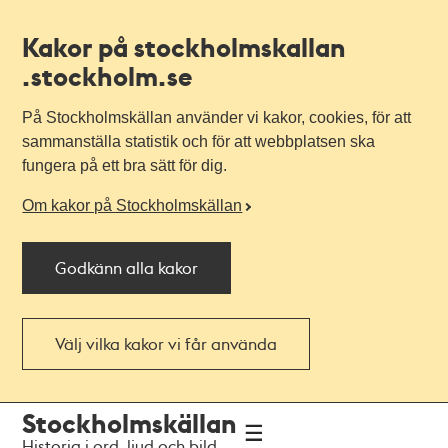
Kakor på stockholmskallan
.stockholm.se
På Stockholmskällan använder vi kakor, cookies, för att
sammanställa statistik och för att webbplatsen ska
fungera på ett bra sätt för dig.
Om kakor på Stockholmskällan
Godkänn alla kakor
Välj vilka kakor vi får använda
Till
Till
Stockholmskällan
navigationen
huvudinnehållet
Historia i ord, ljud och bild