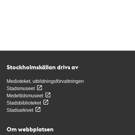
Kontakt
Stockholmskällan
Stockholmskällan drivs av
Medioteket, utbildningsförvaltningen
Stadsmuseet
Medeltidsmuseet
Stadsbiblioteket
Stadsarkivet
Om webbplatsen