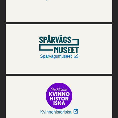
Spårvägsmuseet
Kvinnohistoriska