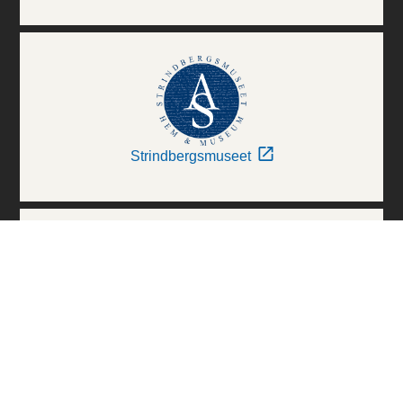
Strindbergsmuseet
Thielska Galleriet