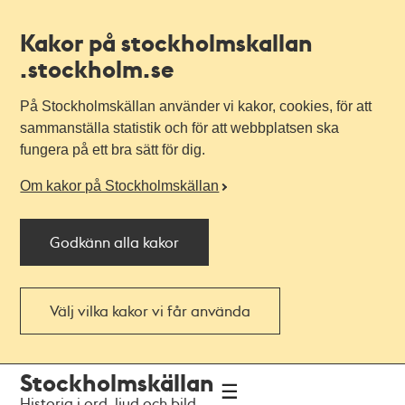
Kakor på stockholmskallan
.stockholm.se
På Stockholmskällan använder vi kakor, cookies, för att
sammanställa statistik och för att webbplatsen ska
fungera på ett bra sätt för dig.
Om kakor på Stockholmskällan
Godkänn alla kakor
Välj vilka kakor vi får använda
Till
Till
Stockholmskällan
navigationen
huvudinnehållet
Historia i ord, ljud och bild