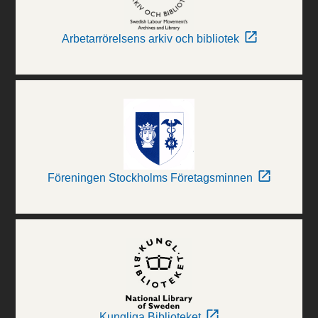
Arbetarrörelsens arkiv och bibliotek
Föreningen Stockholms Företagsminnen
Kungliga Biblioteket