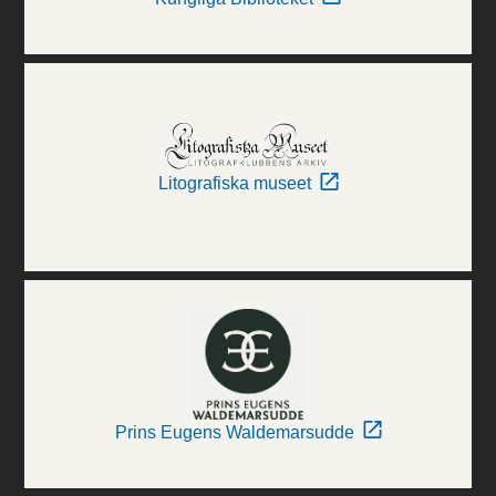
Litografiska museet
Prins Eugens Waldemarsudde