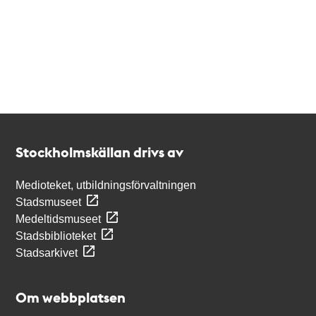
Kontakt
Stockholmskällan
Stockholmskällan drivs av
Medioteket, utbildningsförvaltningen
Stadsmuseet
Medeltidsmuseet
Stadsbiblioteket
Stadsarkivet
Om webbplatsen