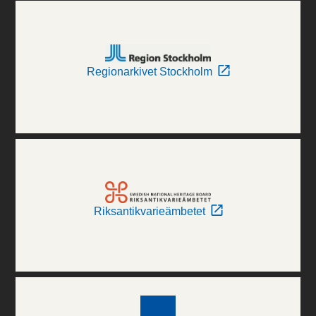
Regionarkivet Stockholm
Riksantikvarieämbetet