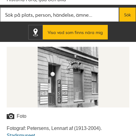
Fritextsök
Sök
Visa vad som finns nära mig
Foto
Fotograf: Petersens, Lennart af (1913-2004).
Stadsmuseet