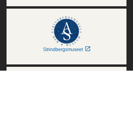
Strindbergsmuseet
Thielska Galleriet