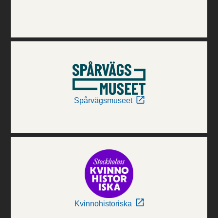
Spårvägsmuseet
Kvinnohistoriska