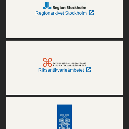
Regionarkivet Stockholm
Riksantikvarieämbetet