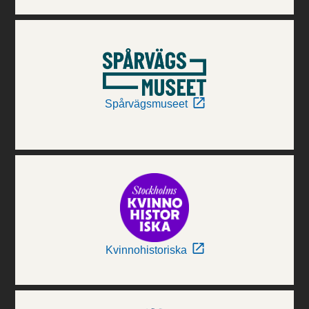
Spårvägsmuseet
Kvinnohistoriska