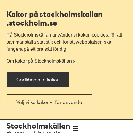
Kakor på stockholmskallan
.stockholm.se
På Stockholmskällan använder vi kakor, cookies, för att
sammanställa statistik och för att webbplatsen ska
fungera på ett bra sätt för dig.
Om kakor på Stockholmskällan
Godkänn alla kakor
Välj vilka kakor vi får använda
Till
Till
Stockholmskällan
navigationen
huvudinnehållet
Historia i ord, ljud och bild