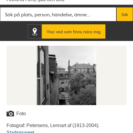
Fritextsök
Sök
Visa vad som finns nära mig
Foto
Fotograf: Petersens, Lennart af (1913-2004).
Stadsmuseet