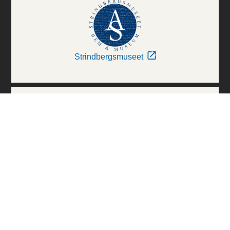
Strindbergsmuseet
Thielska Galleriet