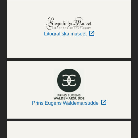
Litografiska museet
Prins Eugens Waldemarsudde