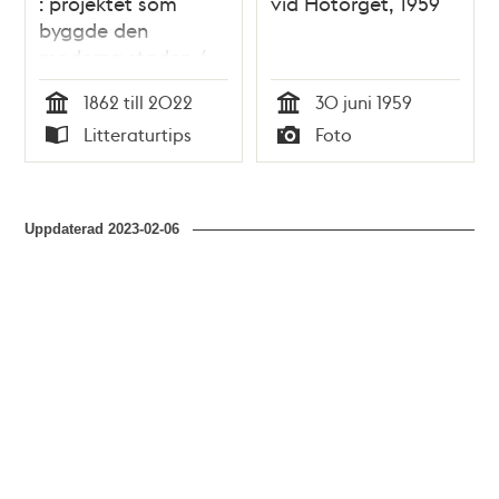
: projektet som
vid Hötorget, 1959
byggde den
moderna staden /
Pär Isaksson
1862 till 2022
30 juni 1959
Tid
Tid
Litteraturtips
Foto
Typ
Typ
Uppdaterad
2023-02-06