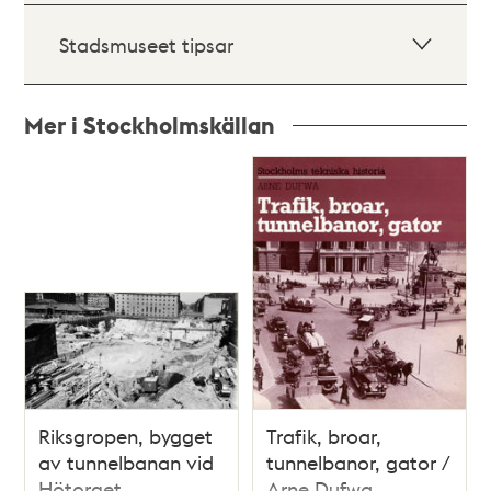
Stadsmuseet tipsar
Mer i Stockholmskällan
Relaterade
poster
och
teman
Riksgropen, bygget
Trafik, broar,
av tunnelbanan vid
tunnelbanor, gator /
Hötorget
Arne Dufwa