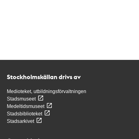
Kontakt
Stockholmskällan
Stockholmskällan drivs av
Medioteket, utbildningsförvaltningen
Stadsmuseet
Medeltidsmuseet
Stadsbiblioteket
Stadsarkivet