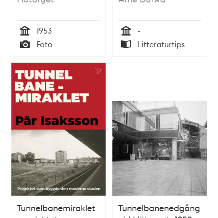
1953
-
Tid
Tid
Foto
Litteraturtips
Typ
Typ
Tunnelbanemiraklet
Tunnelbanenedgång