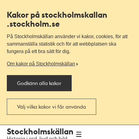
Kakor på stockholmskallan
.stockholm.se
På Stockholmskällan använder vi kakor, cookies, för att
sammanställa statistik och för att webbplatsen ska
fungera på ett bra sätt för dig.
Om kakor på Stockholmskällan
Godkänn alla kakor
Välj vilka kakor vi får använda
Till
Till
Stockholmskällan
navigationen
huvudinnehållet
Historia i ord, ljud och bild