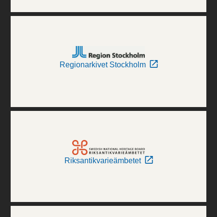
Regionarkivet Stockholm
Riksantikvarieämbetet