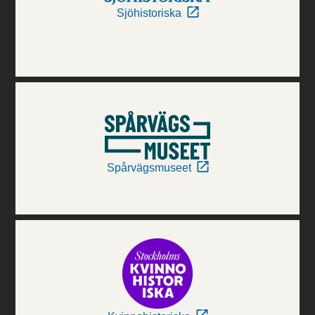
Sjöhistoriska
Spårvägsmuseet