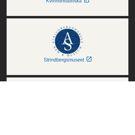
Kvinnohistoriska
Strindbergsmuseet
Thielska Galleriet