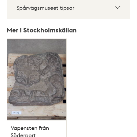
Spårvägsmuseet tipsar
Mer i Stockholmskällan
Relaterade
poster
och
teman
Vapensten från
Söderport