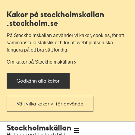
Kakor på stockholmskallan
.stockholm.se
På Stockholmskällan använder vi kakor, cookies, för att
sammanställa statistik och för att webbplatsen ska
fungera på ett bra sätt för dig.
Om kakor på Stockholmskällan
Godkänn alla kakor
Välj vilka kakor vi får använda
Till
Till
Stockholmskällan
navigationen
huvudinnehållet
Historia i ord, ljud och bild