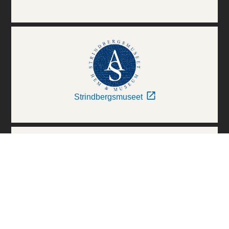
Strindbergsmuseet
Thielska Galleriet