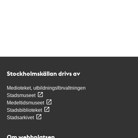
Kontakt
Stockholmskällan
Stockholmskällan drivs av
Medioteket, utbildningsförvaltningen
Stadsmuseet
Medeltidsmuseet
Stadsbiblioteket
Stadsarkivet
Om webbplatsen