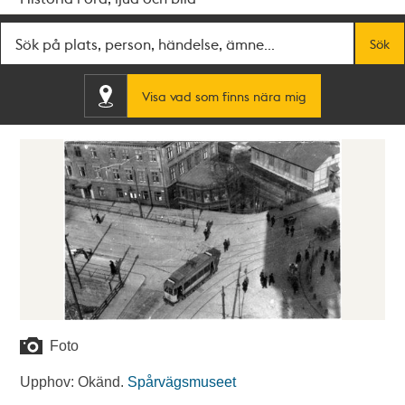
Fritextsök
Sök
Visa vad som finns nära mig
Foto
Upphov: Okänd.
Spårvägsmuseet