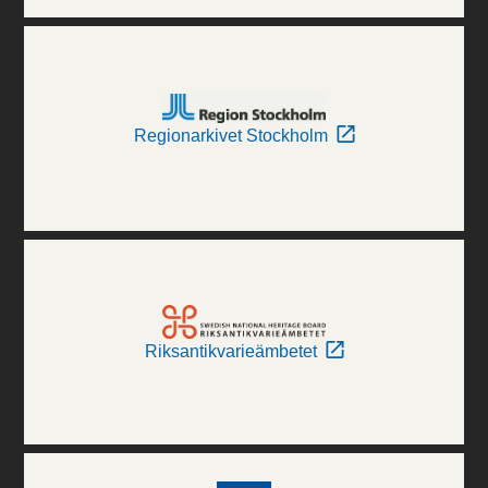
Regionarkivet Stockholm
Riksantikvarieämbetet