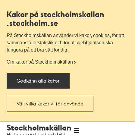
Kakor på stockholmskallan
.stockholm.se
På Stockholmskällan använder vi kakor, cookies, för att
sammanställa statistik och för att webbplatsen ska
fungera på ett bra sätt för dig.
Om kakor på Stockholmskällan
Godkänn alla kakor
Välj vilka kakor vi får använda
Till
Till
Stockholmskällan
navigationen
huvudinnehållet
Historia i ord, ljud och bild