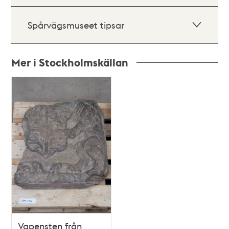
Spårvägsmuseet tipsar
Mer i Stockholmskällan
Relaterade
poster
och
teman
Vapensten från