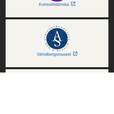
Kvinnohistoriska
Strindbergsmuseet
Thielska Galleriet