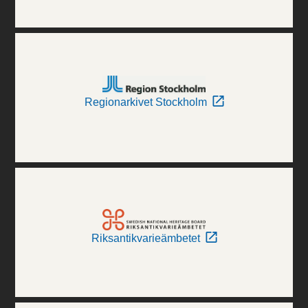
Regionarkivet Stockholm
Riksantikvarieämbetet