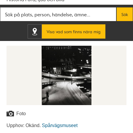
Fritextsök
Sök
Visa vad som finns nära mig
Foto
Upphov: Okänd.
Spårvägsmuseet