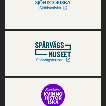
Sjöhistoriska
Spårvägsmuseet