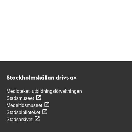
Kontakt
Stockholmskällan
Stockholmskällan drivs av
Medioteket, utbildningsförvaltningen
Stadsmuseet
Medeltidsmuseet
Stadsbiblioteket
Stadsarkivet