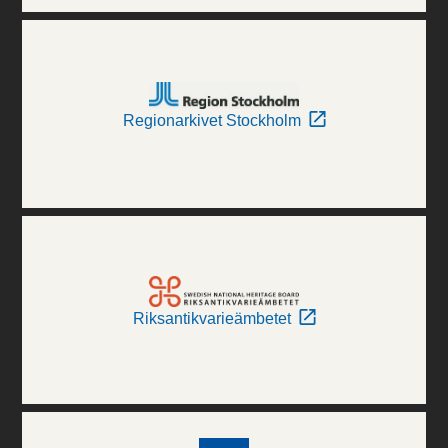
Regionarkivet Stockholm
Riksantikvarieämbetet