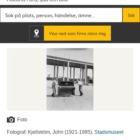
Fritextsök
Sök
Visa vad som finns nära mig
Foto
Fotograf: Kjellström, John (1921-1995).
Stadsmuseet