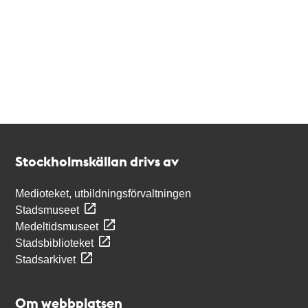
Kontakt
Stockholmskällan
Stockholmskällan drivs av
Medioteket, utbildningsförvaltningen
Stadsmuseet
Medeltidsmuseet
Stadsbiblioteket
Stadsarkivet
Om webbplatsen