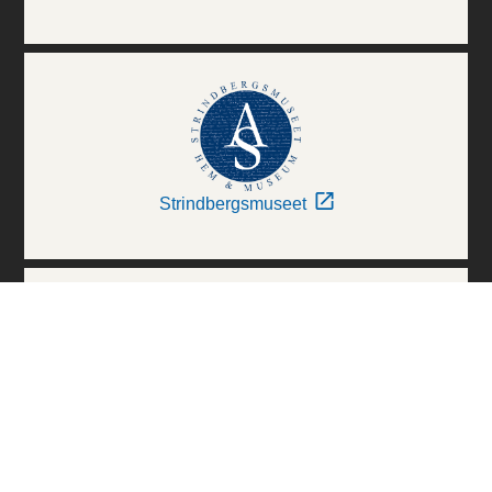
Strindbergsmuseet
Thielska Galleriet