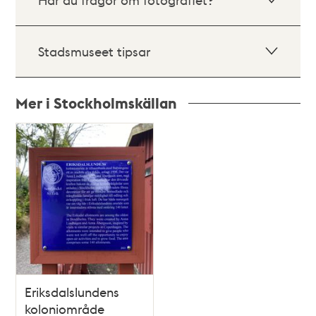
Stadsmuseet tipsar
Mer i Stockholmskällan
Relaterade
poster
och
teman
Eriksdalslundens
koloniområde