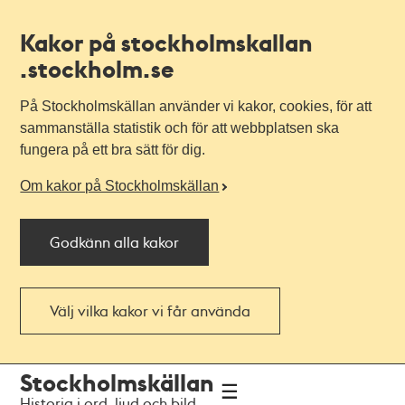
Kakor på stockholmskallan
.stockholm.se
På Stockholmskällan använder vi kakor, cookies, för att
sammanställa statistik och för att webbplatsen ska
fungera på ett bra sätt för dig.
Om kakor på Stockholmskällan
Godkänn alla kakor
Välj vilka kakor vi får använda
Till
Till
Stockholmskällan
navigationen
huvudinnehållet
Historia i ord, ljud och bild