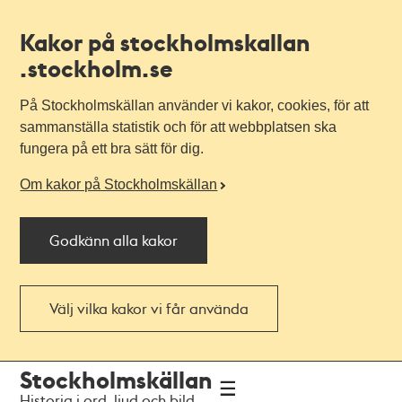
Kakor på stockholmskallan
.stockholm.se
På Stockholmskällan använder vi kakor, cookies, för att
sammanställa statistik och för att webbplatsen ska
fungera på ett bra sätt för dig.
Om kakor på Stockholmskällan
Godkänn alla kakor
Välj vilka kakor vi får använda
Till
Till
Stockholmskällan
navigationen
huvudinnehållet
Historia i ord, ljud och bild