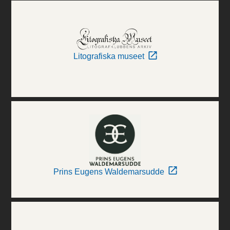
Litografiska museet
Prins Eugens Waldemarsudde