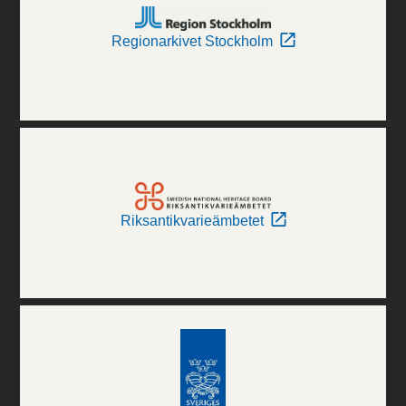
Regionarkivet Stockholm
Riksantikvarieämbetet