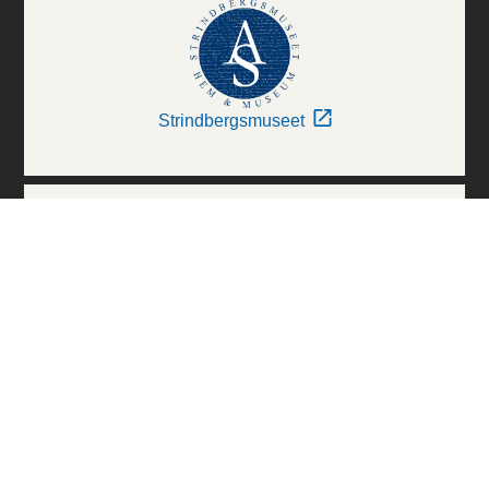
Strindbergsmuseet
Thielska Galleriet