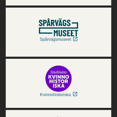
Spårvägsmuseet
Kvinnohistoriska