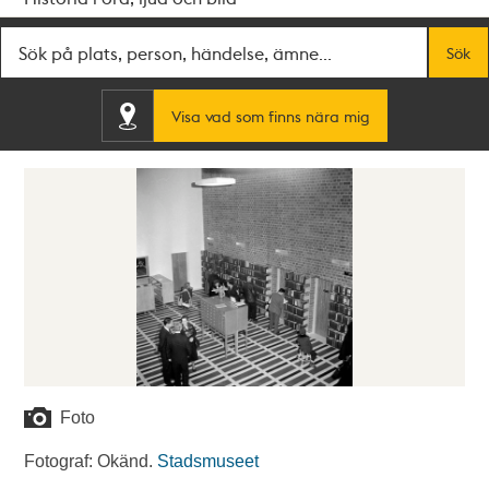
Fritextsök
Sök
Visa vad som finns nära mig
Foto
Fotograf: Okänd.
Stadsmuseet