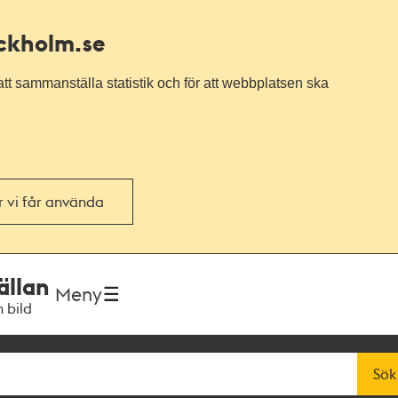
ockholm.se
tt sammanställa statistik och för att webbplatsen ska
or vi får använda
ällan
Meny
h bild
Sök