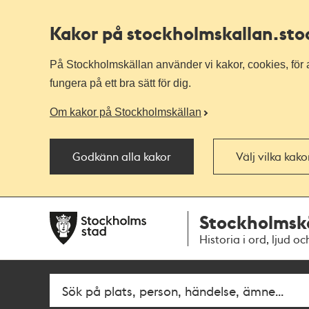
Kakor på stockholmskallan
.st
På Stockholmskällan använder vi kakor, cookies, för a
fungera på ett bra sätt för dig.
Om kakor på Stockholmskällan
Godkänn alla kakor
Välj vilka kak
Till
Till
Stockholmsk
navigationen
huvudinnehållet
Historia i ord, ljud oc
Fritextsök