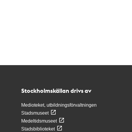
Kontakt
Stockholmskällan
Stockholmskällan drivs av
Medioteket, utbildningsförvaltningen
Stadsmuseet
Medeltidsmuseet
Stadsbiblioteket