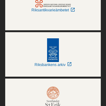
Riksantikvarieämbetet
Riksbankens arkiv