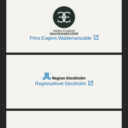
Prins Eugens Waldemarsudde
Regionarkivet Stockholm