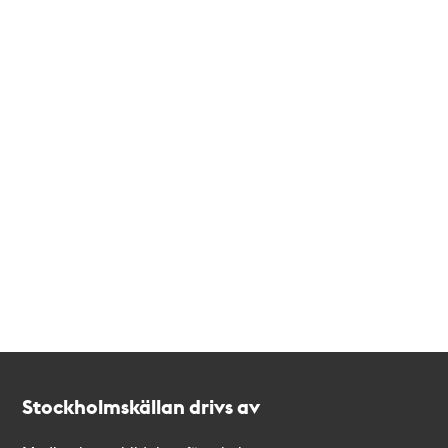
Kontakt
Stockholmskällan
Stockholmskällan drivs av