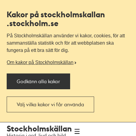
Kakor på stockholmskallan
.stockholm.se
På Stockholmskällan använder vi kakor, cookies, för att
sammanställa statistik och för att webbplatsen ska
fungera på ett bra sätt för dig.
Om kakor på Stockholmskällan
Godkänn alla kakor
Välj vilka kakor vi får använda
Till
Till
Stockholmskällan
navigationen
huvudinnehållet
Historia i ord, ljud och bild