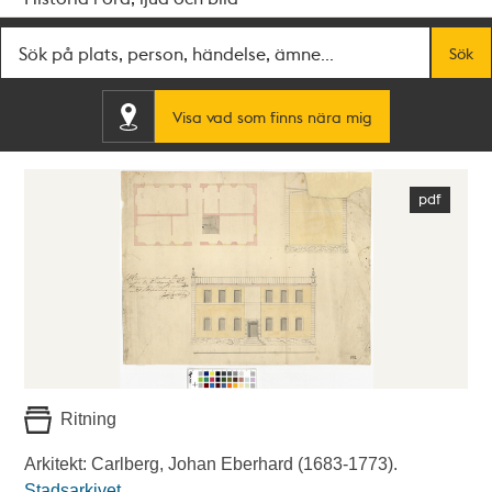
Fritextsök
Sök
Visa vad som finns nära mig
Ritning
Arkitekt: Carlberg, Johan Eberhard (1683-1773).
Stadsarkivet