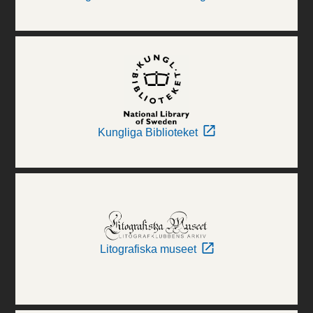
Kungliga Biblioteket
Litografiska museet