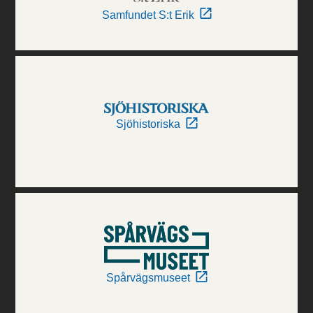
Samfundet S:t Erik
Sjöhistoriska
Spårvägsmuseet