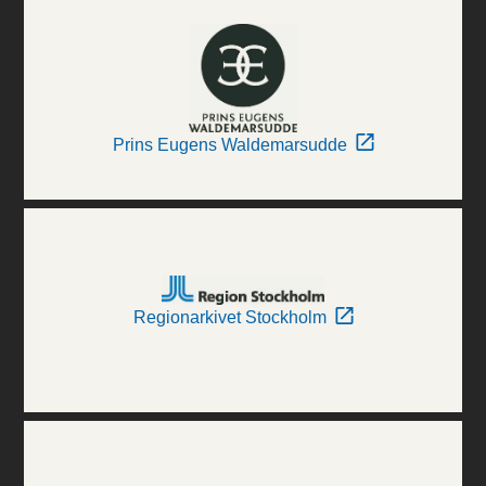
Prins Eugens Waldemarsudde
Regionarkivet Stockholm