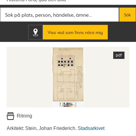
Fritextsök
Sök
Visa vad som finns nära mig
Ritning
Arkitekt: Stein, Johan Friederich.
Stadsarkivet