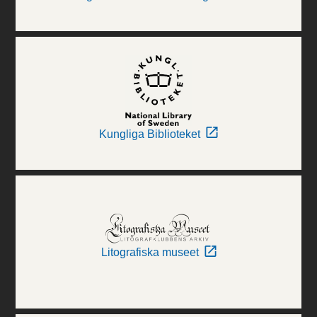
Kungliga Biblioteket
Litografiska museet