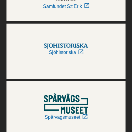
Samfundet S:t Erik
Sjöhistoriska
Spårvägsmuseet