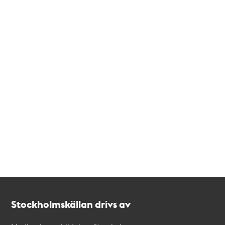
Kontakt
Stockholmskällan
Stockholmskällan drivs av