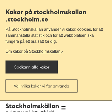
Kakor på stockholmskallan
.stockholm.se
På Stockholmskällan använder vi kakor, cookies, för att
sammanställa statistik och för att webbplatsen ska
fungera på ett bra sätt för dig.
Om kakor på Stockholmskällan
Godkänn alla kakor
Välj vilka kakor vi får använda
Till
Till
Stockholmskällan
navigationen
huvudinnehållet
Historia i ord, ljud och bild