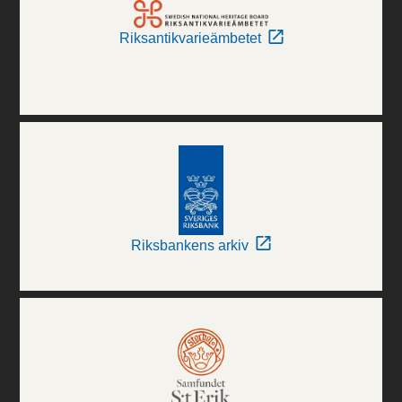
Riksantikvarieämbetet
Riksbankens arkiv