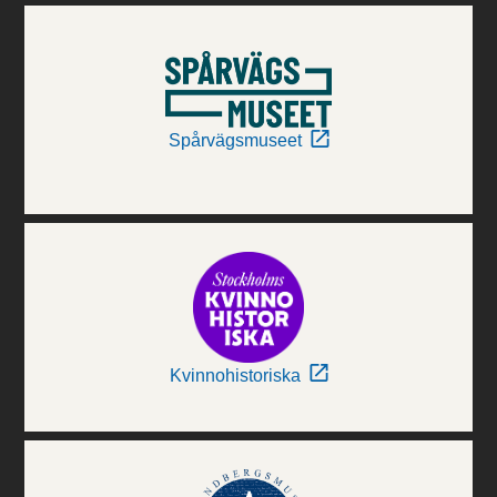
Spårvägsmuseet
Kvinnohistoriska