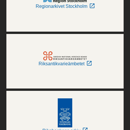
Regionarkivet Stockholm
Riksantikvarieämbetet