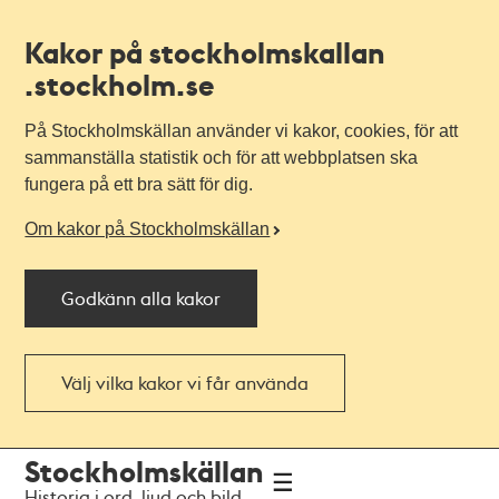
Kakor på stockholmskallan
.stockholm.se
På Stockholmskällan använder vi kakor, cookies, för att
sammanställa statistik och för att webbplatsen ska
fungera på ett bra sätt för dig.
Om kakor på Stockholmskällan
Godkänn alla kakor
Välj vilka kakor vi får använda
Till
Till
Stockholmskällan
navigationen
huvudinnehållet
Historia i ord, ljud och bild