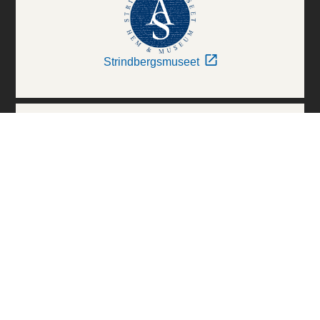
Strindbergsmuseet
Thielska Galleriet