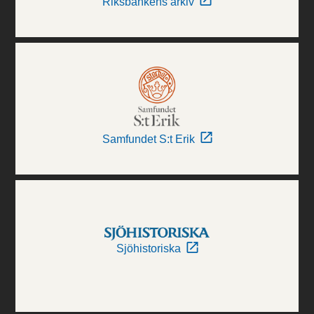
Riksbankens arkiv
Samfundet S:t Erik
Sjöhistoriska