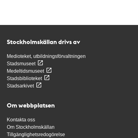
Kontakt
Stockholmskällan
Stockholmskällan drivs av
Medioteket, utbildningsförvaltningen
Stadsmuseet
Medeltidsmuseet
Stadsbiblioteket
Stadsarkivet
Om webbplatsen
Kontakta oss
Om Stockholmskällan
Tillgänglighetsredogörelse