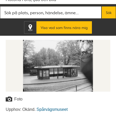
Fritextsök
Sök
Visa vad som finns nära mig
Foto
Upphov: Okänd.
Spårvägsmuseet