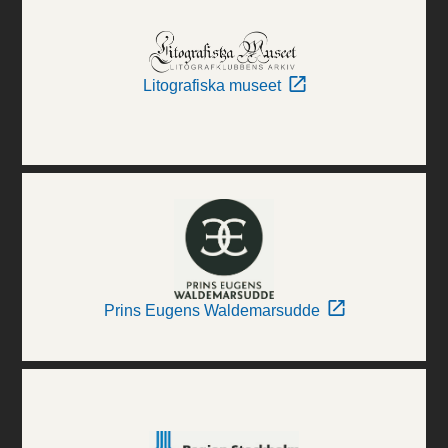
Litografiska museet
Prins Eugens Waldemarsudde