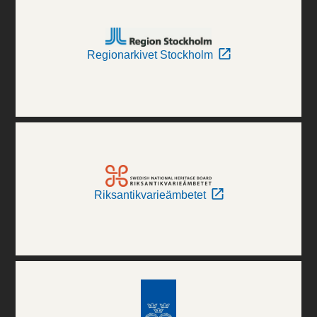
Regionarkivet Stockholm
Riksantikvarieämbetet