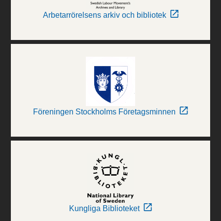
Arbetarrörelsens arkiv och bibliotek
Föreningen Stockholms Företagsminnen
Kungliga Biblioteket