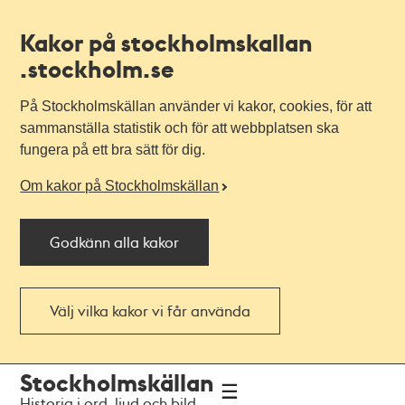
Kakor på stockholmskallan
.stockholm.se
På Stockholmskällan använder vi kakor, cookies, för att
sammanställa statistik och för att webbplatsen ska
fungera på ett bra sätt för dig.
Om kakor på Stockholmskällan
Godkänn alla kakor
Välj vilka kakor vi får använda
Till
Till
Stockholmskällan
navigationen
huvudinnehållet
Historia i ord, ljud och bild