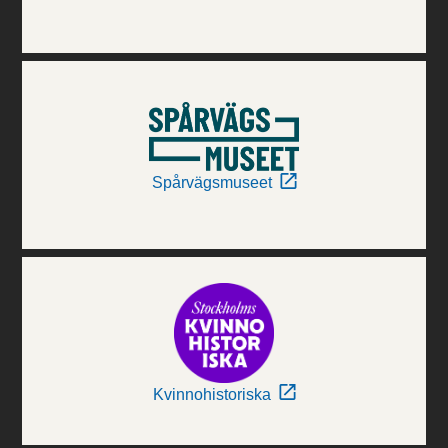
Spårvägsmuseet
Kvinnohistoriska