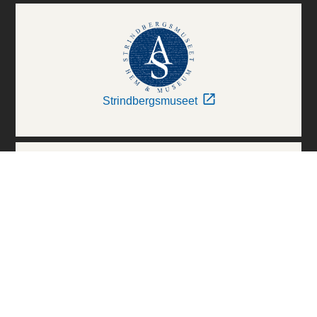
Strindbergsmuseet
Thielska Galleriet