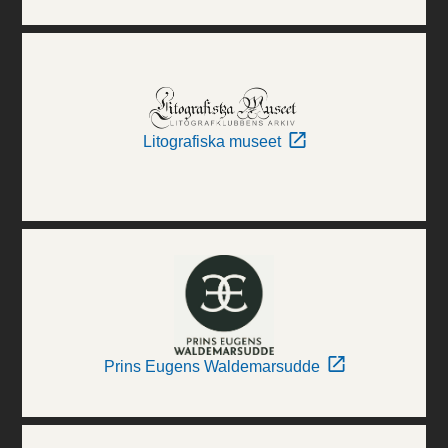
Litografiska museet
Prins Eugens Waldemarsudde