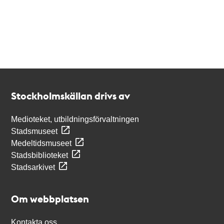
Kontakt
Stockholmskällan
Stockholmskällan drivs av
Medioteket, utbildningsförvaltningen
Stadsmuseet
Medeltidsmuseet
Stadsbiblioteket
Stadsarkivet
Om webbplatsen
Kontakta oss