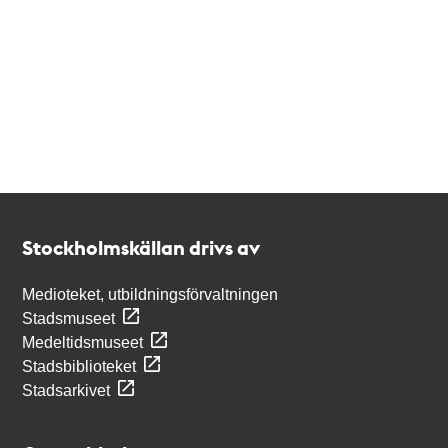
Kontakt
Stockholmskällan
Stockholmskällan drivs av
Medioteket, utbildningsförvaltningen
Stadsmuseet
Medeltidsmuseet
Stadsbiblioteket
Stadsarkivet