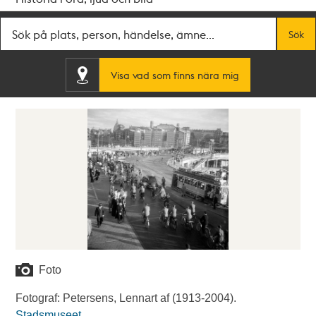
Fritextsök
Sök
Visa vad som finns nära mig
Foto
Fotograf: Petersens, Lennart af (1913-2004).
Stadsmuseet