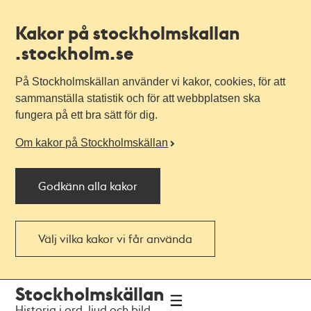
Kakor på stockholmskallan
.stockholm.se
På Stockholmskällan använder vi kakor, cookies, för att
sammanställa statistik och för att webbplatsen ska
fungera på ett bra sätt för dig.
Om kakor på Stockholmskällan
Godkänn alla kakor
Välj vilka kakor vi får använda
Till
Till
Stockholmskällan
navigationen
huvudinnehållet
Historia i ord, ljud och bild