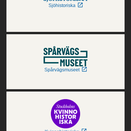
Sjöhistoriska
Spårvägsmuseet