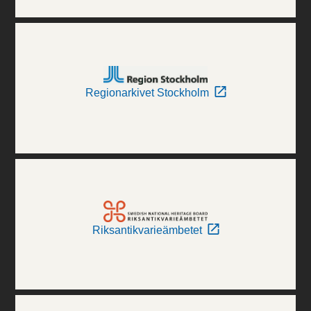
Regionarkivet Stockholm
Riksantikvarieämbetet