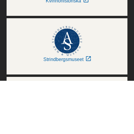
Kvinnohistoriska
Strindbergsmuseet
Thielska Galleriet