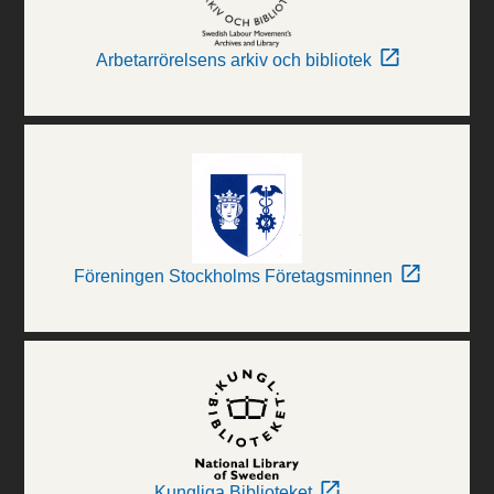
Arbetarrörelsens arkiv och bibliotek
Föreningen Stockholms Företagsminnen
Kungliga Biblioteket