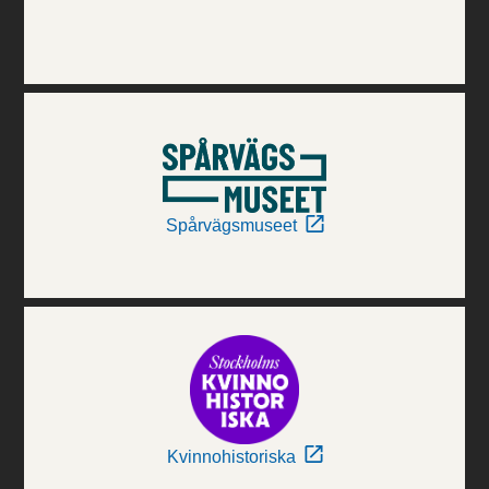
Spårvägsmuseet
Kvinnohistoriska