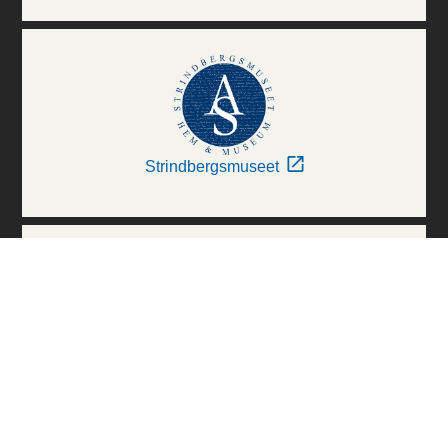
Strindbergsmuseet
Thielska Galleriet