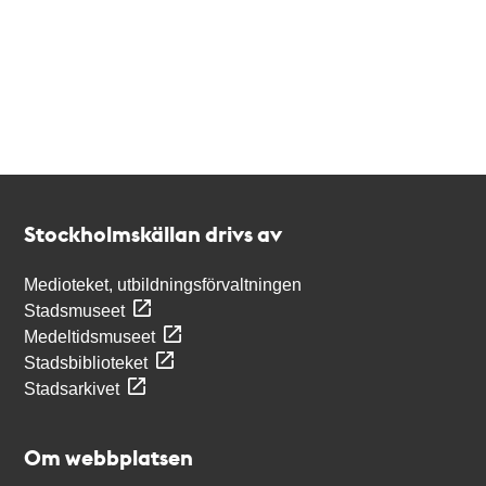
Kontakt
Stockholmskällan
Stockholmskällan drivs av
Medioteket, utbildningsförvaltningen
Stadsmuseet
Medeltidsmuseet
Stadsbiblioteket
Stadsarkivet
Om webbplatsen