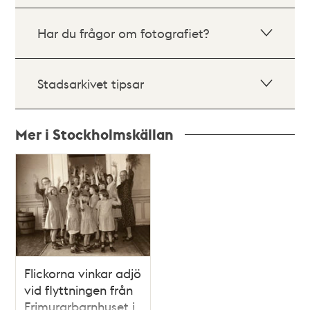
Har du frågor om fotografiet?
Stadsarkivet tipsar
Mer i Stockholmskällan
Relaterade
poster
och
teman
Flickorna vinkar adjö
vid flyttningen från
Frimurarbarnhuset i