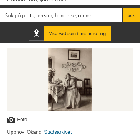
Fritextsök
Sök
Visa vad som finns nära mig
Foto
Upphov: Okänd.
Stadsarkivet