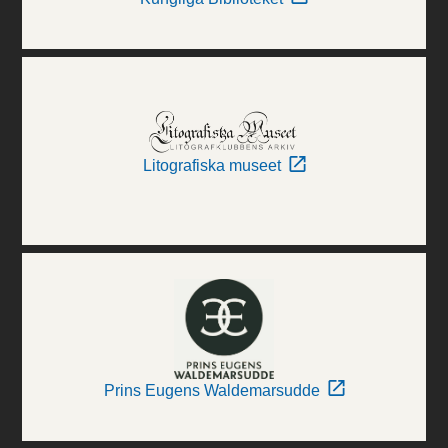
Litografiska museet
Prins Eugens Waldemarsudde