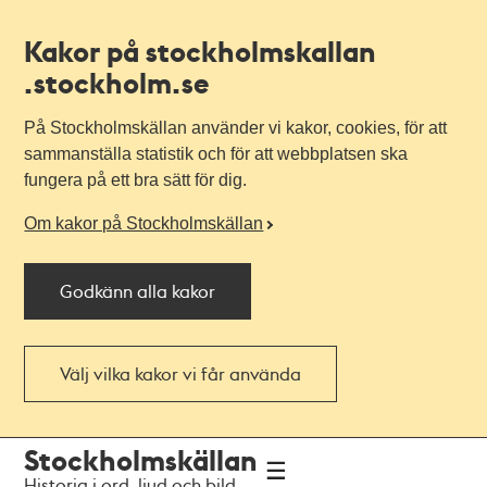
Kakor på stockholmskallan
.stockholm.se
På Stockholmskällan använder vi kakor, cookies, för att
sammanställa statistik och för att webbplatsen ska
fungera på ett bra sätt för dig.
Om kakor på Stockholmskällan
Godkänn alla kakor
Välj vilka kakor vi får använda
Till
Till
Stockholmskällan
navigationen
huvudinnehållet
Historia i ord, ljud och bild