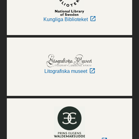
Kungliga Biblioteket
Litografiska museet