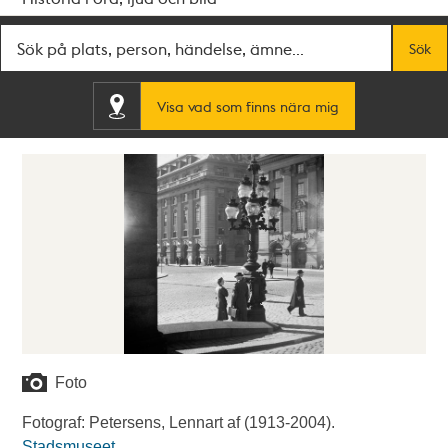
Fritextsök
Sök
Visa vad som finns nära mig
Foto
Fotograf: Petersens, Lennart af (1913-2004).
Stadsmuseet