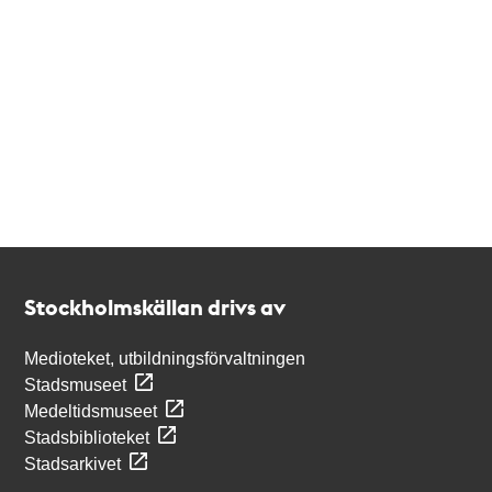
Kontakt
Stockholmskällan
Stockholmskällan drivs av
Medioteket, utbildningsförvaltningen
Stadsmuseet
Medeltidsmuseet
Stadsbiblioteket
Stadsarkivet