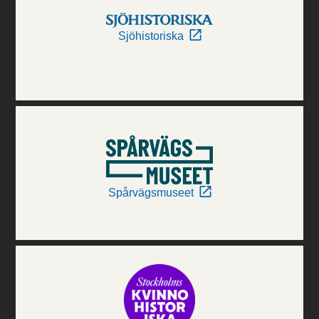
Sjöhistoriska
Spårvägsmuseet