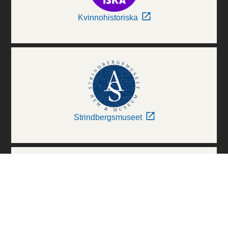
Kvinnohistoriska
Strindbergsmuseet
Thielska Galleriet