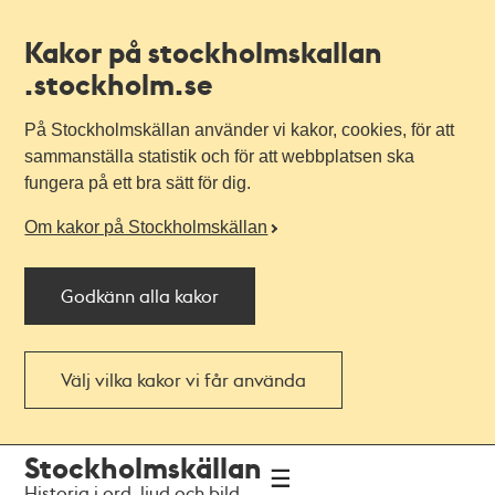
Kakor på stockholmskallan
.stockholm.se
På Stockholmskällan använder vi kakor, cookies, för att
sammanställa statistik och för att webbplatsen ska
fungera på ett bra sätt för dig.
Om kakor på Stockholmskällan
Godkänn alla kakor
Välj vilka kakor vi får använda
Till
Till
Stockholmskällan
navigationen
huvudinnehållet
Historia i ord, ljud och bild