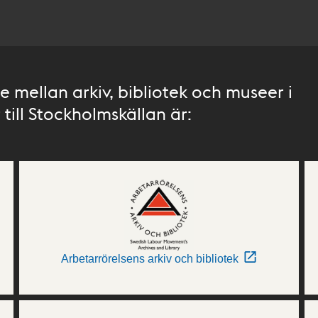
 mellan arkiv, bibliotek och museer i
till Stockholmskällan är:
Arbetarrörelsens arkiv och bibliotek