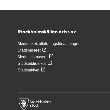
Kontakt
Stockholmskällan
Stockholmskällan drivs av
Medioteket, utbildningsförvaltningen
Stadsmuseet
Medeltidsmuseet
Stadsbiblioteket
Stadsarkivet