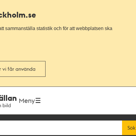
ockholm.se
tt sammanställa statistik och för att webbplatsen ska
or vi får använda
ällan
Meny
h bild
Sök