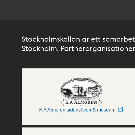
Stockholmskällan är ett samarbete
Stockholm. Partnerorganisationer 
K A Almgren sidenväveri & museum