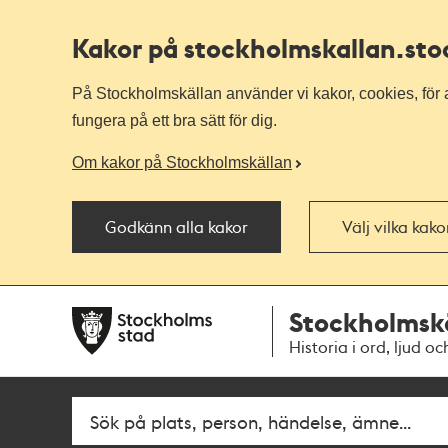
Kakor på stockholmskallan
.st
På Stockholmskällan använder vi kakor, cookies, för a
fungera på ett bra sätt för dig.
Om kakor på Stockholmskällan
Godkänn alla kakor
Välj vilka kak
Till
Till
Stockholmsk
navigationen
huvudinnehållet
Historia i ord, ljud oc
Fritextsök