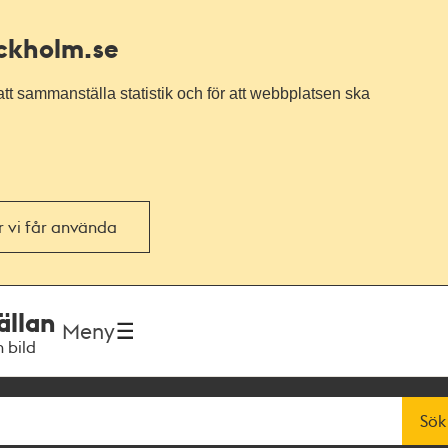
ockholm.se
tt sammanställa statistik och för att webbplatsen ska
or vi får använda
ällan
Meny
h bild
Sök