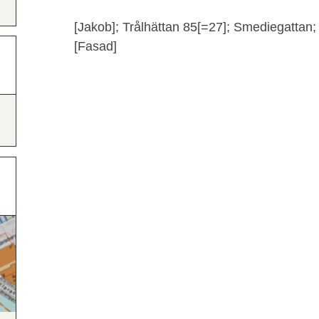
[Jakob]; Trålhättan 85[=27]; Smediegattan; 
[Fasad]