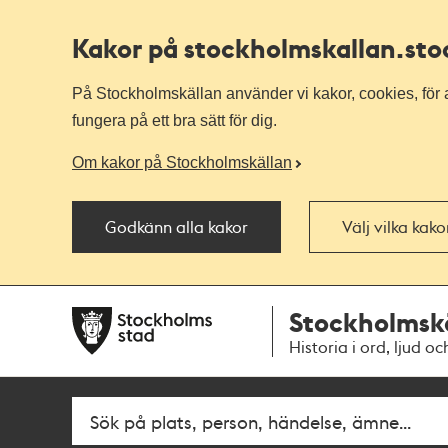
Kakor på stockholmskallan
.st
På Stockholmskällan använder vi kakor, cookies, för a
fungera på ett bra sätt för dig.
Om kakor på Stockholmskällan
Godkänn alla kakor
Välj vilka kak
Till
Till
Stockholmsk
navigationen
huvudinnehållet
Historia i ord, ljud oc
Fritextsök