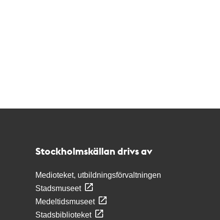
Kontakt
Stockholmskällan
Stockholmskällan drivs av
Medioteket, utbildningsförvaltningen
Stadsmuseet
Medeltidsmuseet
Stadsbiblioteket