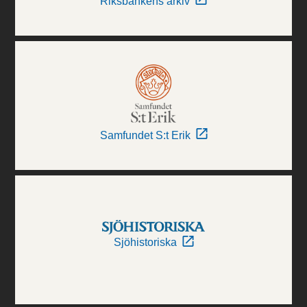
Riksbankens arkiv
Samfundet S:t Erik
Sjöhistoriska