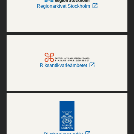
Regionarkivet Stockholm
Riksantikvarieämbetet