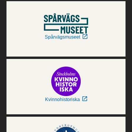
Spårvägsmuseet
Kvinnohistoriska