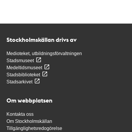
Kontakt
Stockholmskällan
Stockholmskällan drivs av
Medioteket, utbildningsförvaltningen
Stadsmuseet
Medeltidsmuseet
Stadsbiblioteket
Stadsarkivet
Om webbplatsen
Kontakta oss
Om Stockholmskällan
Tillgänglighetsredogörelse