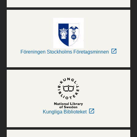
Föreningen Stockholms Företagsminnen
Kungliga Biblioteket