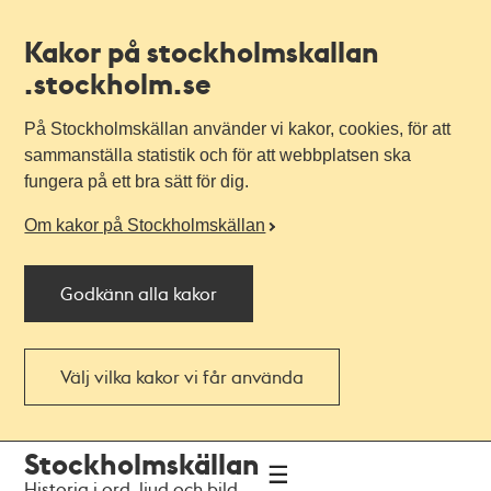
Kakor på stockholmskallan
.stockholm.se
På Stockholmskällan använder vi kakor, cookies, för att
sammanställa statistik och för att webbplatsen ska
fungera på ett bra sätt för dig.
Om kakor på Stockholmskällan
Godkänn alla kakor
Välj vilka kakor vi får använda
Till
Till
Stockholmskällan
navigationen
huvudinnehållet
Historia i ord, ljud och bild