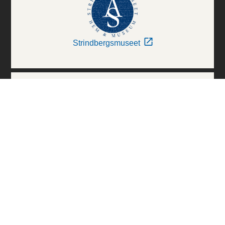
Strindbergsmuseet
Thielska Galleriet