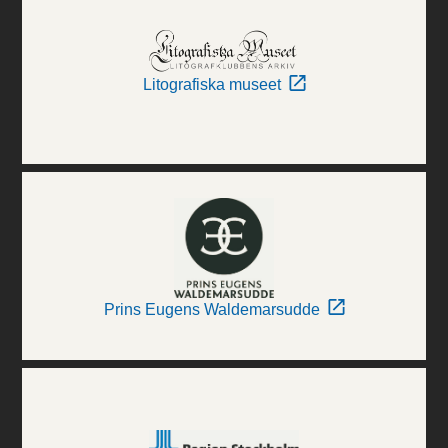
Litografiska museet
Prins Eugens Waldemarsudde