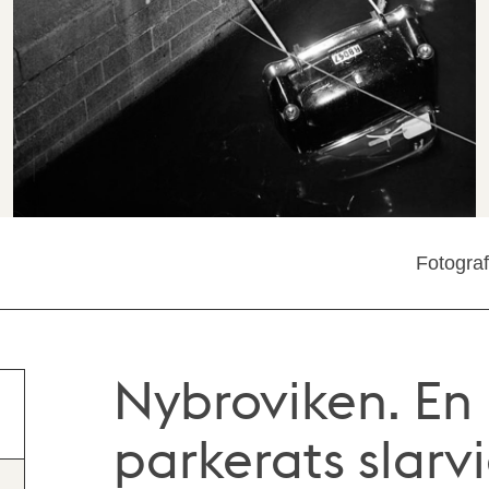
Fotogra
Nybroviken. En 
parkerats slarv