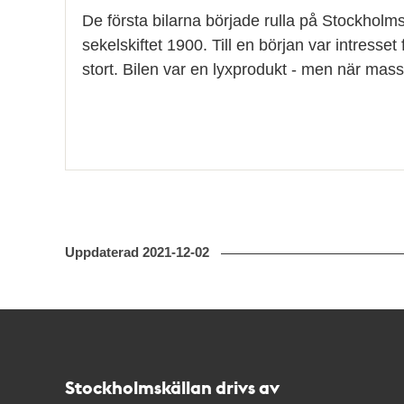
De första bilarna började rulla på Stockholm
sekelskiftet 1900. Till en början var intresset f
stort. Bilen var en lyxprodukt - men när mas
Uppdaterad
2021-12-02
Kontakt
Stockholmskällan
Stockholmskällan drivs av