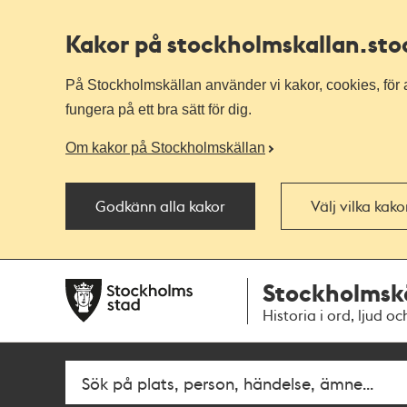
Kakor på stockholmskallan
.st
På Stockholmskällan använder vi kakor, cookies, för a
fungera på ett bra sätt för dig.
Om kakor på Stockholmskällan
Godkänn alla kakor
Välj vilka kak
Till
Till
Stockholmsk
navigationen
huvudinnehållet
Historia i ord, ljud oc
Fritextsök