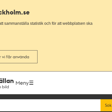
ockholm.se
tt sammanställa statistik och för att webbplatsen ska
or vi får använda
ällan
Meny
h bild
Sök