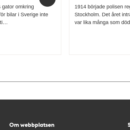
s gator omkring
1914 började polisen reg
ör bilar i Sverige inte
Stockholm. Det året int
sti…
var lika många som döda
Om webbplatsen