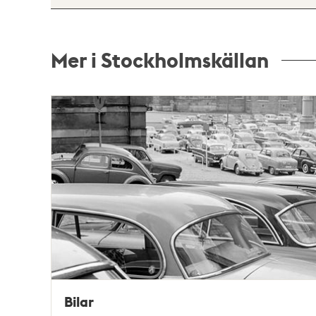
Mer i Stockholmskällan
Relaterade
poster
och
teman
Bilar