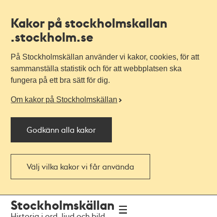
Kakor på stockholmskallan
.stockholm.se
På Stockholmskällan använder vi kakor, cookies, för att
sammanställa statistik och för att webbplatsen ska
fungera på ett bra sätt för dig.
Om kakor på Stockholmskällan
Godkänn alla kakor
Välj vilka kakor vi får använda
Till
Till
Stockholmskällan
navigationen
huvudinnehållet
Historia i ord, ljud och bild