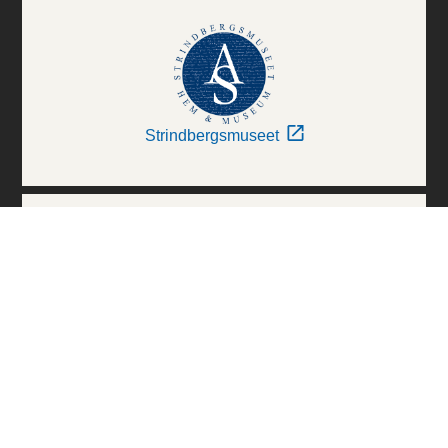
Strindbergsmuseet
Thielska Galleriet