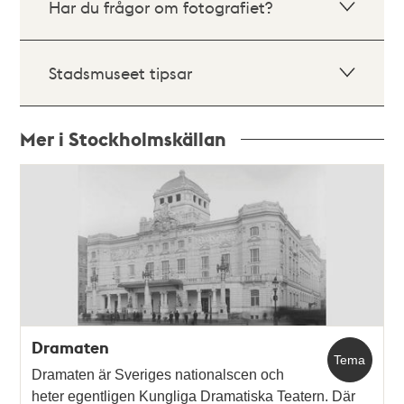
Har du frågor om fotografiet?
Stadsmuseet tipsar
Mer i Stockholmskällan
Relaterade
poster
och
teman
Dramaten
Tema
Dramaten är Sveriges nationalscen och
heter egentligen Kungliga Dramatiska Teatern. Där