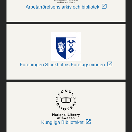
Arbetarrörelsens arkiv och bibliotek
Föreningen Stockholms Företagsminnen
Kungliga Biblioteket