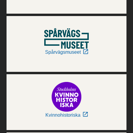
Spårvägsmuseet
Kvinnohistoriska