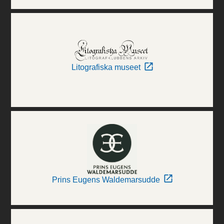
Litografiska museet
Prins Eugens Waldemarsudde