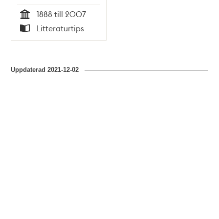
under ett sekel /
1888 till 2007
Dag Kronlund
Tid
Litteraturtips
Typ
Uppdaterad
2021-12-02