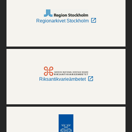
Regionarkivet Stockholm
Riksantikvarieämbetet