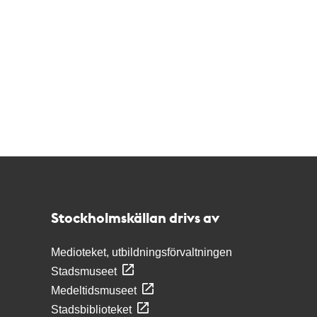
Kontakt
Stockholmskällan
Stockholmskällan drivs av
Medioteket, utbildningsförvaltningen
Stadsmuseet
Medeltidsmuseet
Stadsbiblioteket