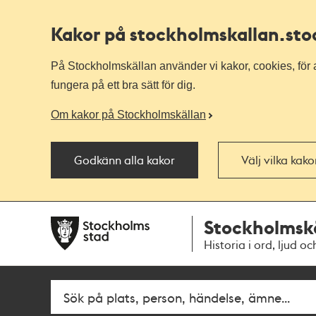
Kakor på stockholmskallan
.st
På Stockholmskällan använder vi kakor, cookies, för a
fungera på ett bra sätt för dig.
Om kakor på Stockholmskällan
Godkänn alla kakor
Välj vilka kak
Till
Till
Stockholmsk
navigationen
huvudinnehållet
Historia i ord, ljud oc
Fritextsök