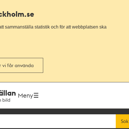
ockholm.se
tt sammanställa statistik och för att webbplatsen ska
or vi får använda
ällan
Meny
h bild
Sök