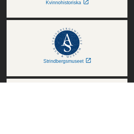
Kvinnohistoriska
Strindbergsmuseet
Thielska Galleriet