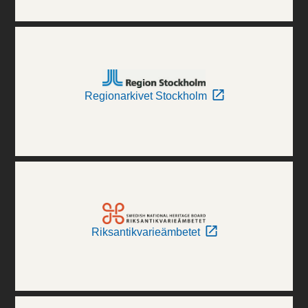
Regionarkivet Stockholm
Riksantikvarieämbetet