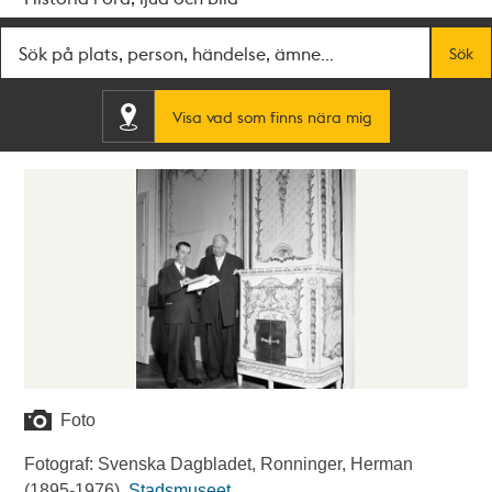
Fritextsök
Sök
Visa vad som finns nära mig
Foto
Fotograf: Svenska Dagbladet, Ronninger, Herman
(1895-1976).
Stadsmuseet