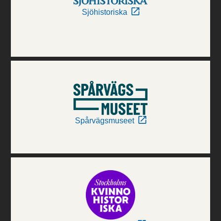
Sjöhistoriska
Spårvägsmuseet