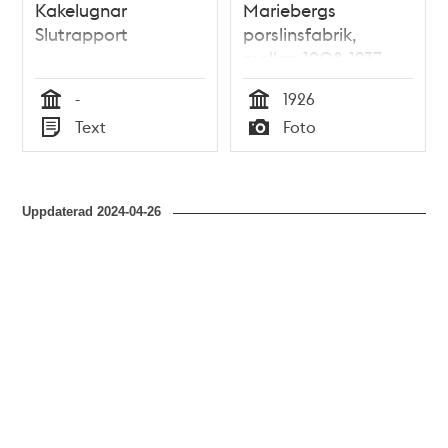
Kakelugnar
Mariebergs
Slutrapport
porslinsfabrik,
mellan 1908-1937
Kungl
-
1926
Fälttelegrafkåren.
Tid
Tid
Text
Foto
Till vänster
Typ
Typ
ammunitionsfabriken
Uppdaterad
2024-04-26