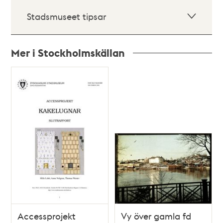
Stadsmuseet tipsar
Mer i Stockholmskällan
Relaterade
poster
och
teman
Accessprojekt
Vy över gamla fd