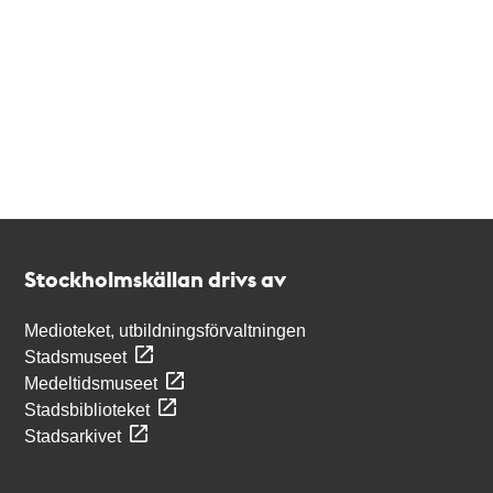
Kontakt
Stockholmskällan
Stockholmskällan drivs av
Medioteket, utbildningsförvaltningen
Stadsmuseet
Medeltidsmuseet
Stadsbiblioteket
Stadsarkivet