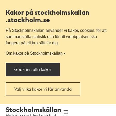
Kakor på stockholmskallan
.stockholm.se
På Stockholmskällan använder vi kakor, cookies, för att
sammanställa statistik och för att webbplatsen ska
fungera på ett bra sätt för dig.
Om kakor på Stockholmskällan
Godkänn alla kakor
Välj vilka kakor vi får använda
Till
Till
Stockholmskällan
navigationen
huvudinnehållet
Historia i ord, ljud och bild