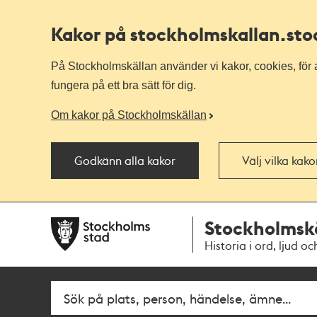
Kakor på stockholmskallan
.st
På Stockholmskällan använder vi kakor, cookies, för a
fungera på ett bra sätt för dig.
Om kakor på Stockholmskällan
Godkänn alla kakor
Välj vilka kak
Till
Till
Stockholmsk
navigationen
huvudinnehållet
Historia i ord, ljud oc
Fritextsök