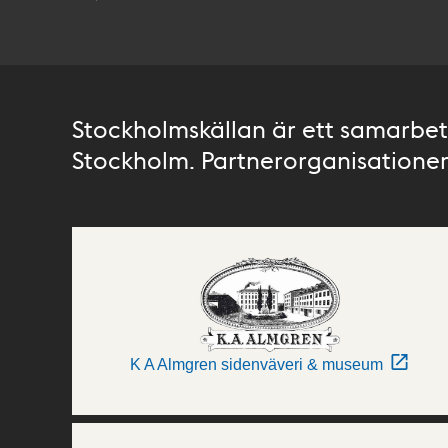
Stockholmskällan är ett samarbete
Stockholm. Partnerorganisationer 
K A Almgren sidenväveri & museum