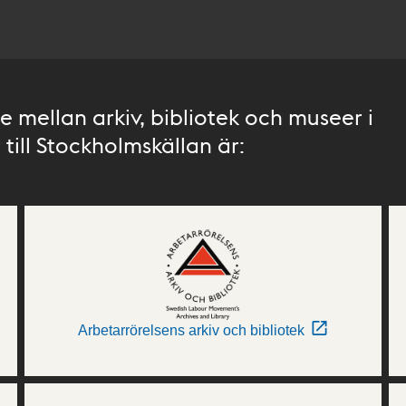
 mellan arkiv, bibliotek och museer i
till Stockholmskällan är:
Arbetarrörelsens arkiv och bibliotek