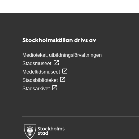
Kontakt
Stockholmskällan
Stockholmskällan drivs av
Medioteket, utbildningsförvaltningen
Stadsmuseet
Medeltidsmuseet
Stadsbiblioteket
Stadsarkivet