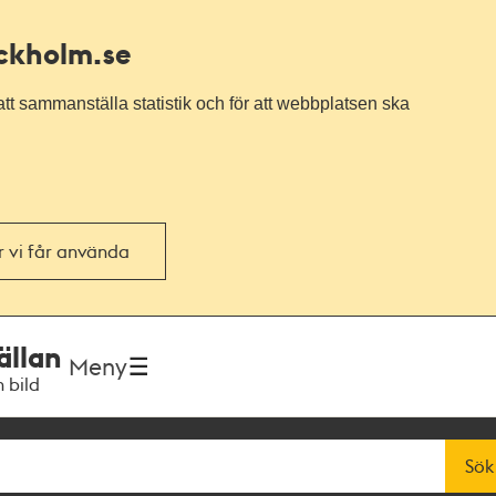
ockholm.se
tt sammanställa statistik och för att webbplatsen ska
or vi får använda
ällan
Meny
h bild
Sök