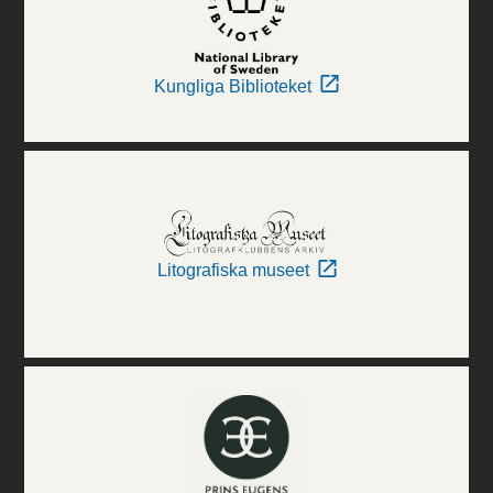
Kungliga Biblioteket
Litografiska museet