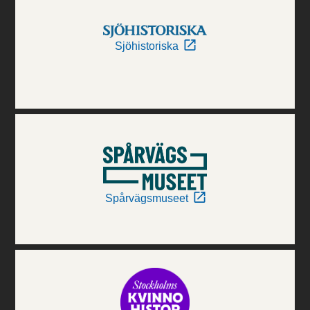
Sjöhistoriska
Spårvägsmuseet