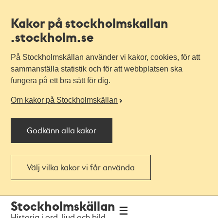
Kakor på stockholmskallan
.stockholm.se
På Stockholmskällan använder vi kakor, cookies, för att
sammanställa statistik och för att webbplatsen ska
fungera på ett bra sätt för dig.
Om kakor på Stockholmskällan
Godkänn alla kakor
Välj vilka kakor vi får använda
Till
Till
Stockholmskällan
navigationen
huvudinnehållet
Historia i ord, ljud och bild