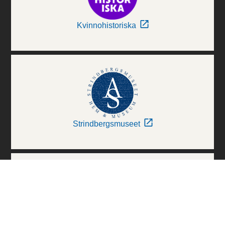
Kvinnohistoriska
Strindbergsmuseet
Thielska Galleriet