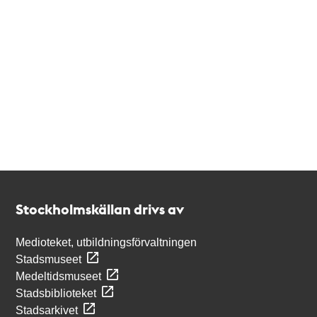
Kontakt
Stockholmskällan
Stockholmskällan drivs av
Medioteket, utbildningsförvaltningen
Stadsmuseet
Medeltidsmuseet
Stadsbiblioteket
Stadsarkivet