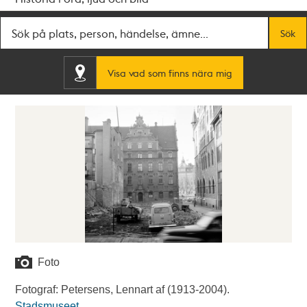
Fritextsök
Sök
Visa vad som finns nära mig
Foto
Fotograf: Petersens, Lennart af (1913-2004).
Stadsmuseet