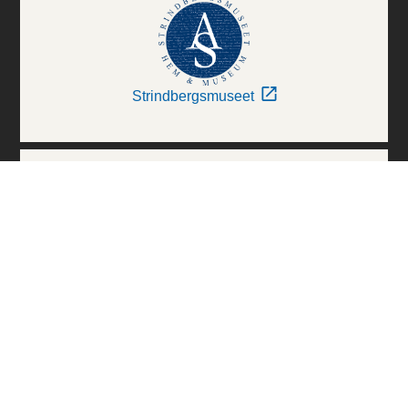
Strindbergsmuseet
Thielska Galleriet