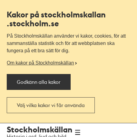
Kakor på stockholmskallan
.stockholm.se
På Stockholmskällan använder vi kakor, cookies, för att
sammanställa statistik och för att webbplatsen ska
fungera på ett bra sätt för dig.
Om kakor på Stockholmskällan
Godkänn alla kakor
Välj vilka kakor vi får använda
Till
Till
Stockholmskällan
navigationen
huvudinnehållet
Historia i ord, ljud och bild