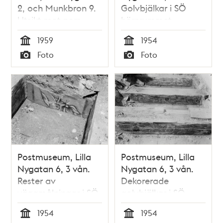
2, och Munkbron 9.
Golvbjälkar i SÖ
Utsikt mot norr
hörnrummet.
1959
1954
Tid
Tid
Foto
Foto
Typ
Typ
Postmuseum, Lilla
Postmuseum, Lilla
Nygatan 6, 3 vån.
Nygatan 6, 3 vån.
Rester av
Dekorerade
väggmålningar i SÖ
golvbjälkar i SÖ
hörnrummet
hörnrummet.
1954
1954