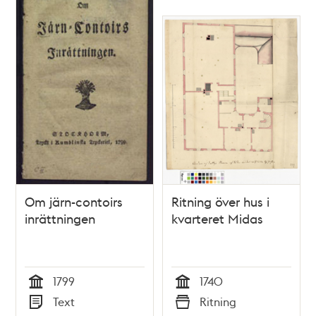
Om järn-contoirs
Ritning över hus i
inrättningen
kvarteret Midas
1799
1740
Tid
Tid
Text
Ritning