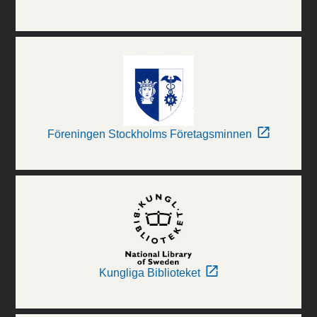
Föreningen Stockholms Företagsminnen
Kungliga Biblioteket