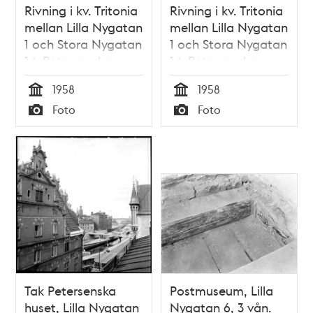
Rivning i kv. Tritonia
Rivning i kv. Tritonia
mellan Lilla Nygatan
mellan Lilla Nygatan
1 och Stora Nygatan
1 och Stora Nygatan
14. Petersenska
14. Petersenska
huset i fonden.
huset i fonden.
1958
1958
Gåsgränd t.h
Gåsgränd t.h
Tid
Tid
Foto
Foto
Typ
Typ
Tak Petersenska
Postmuseum, Lilla
huset, Lilla Nygatan
Nygatan 6, 3 vån.