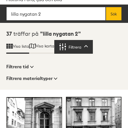
Sök
Fritextsök
Sök
Sökresultat
37
träffar på
lilla nygatan 2
Visa karta
Visa lista
Filtrera
Filtrera
Filtrera tid
Filtrera materialtyper
Visningsläge
Totalt
37
träffar
Lista
Karta