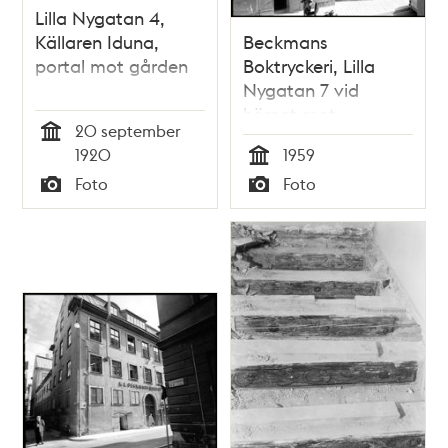
Lilla Nygatan 4,
Källaren Iduna,
Beckmans
portal mot gården
Boktryckeri, Lilla
Nygatan 7 vid
hörnet mot
20 september
Yxsmedsgränd.
Tid
1920
1959
Tid
Foto
Foto
Typ
Typ