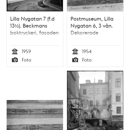
Lilla Nygatan 7 (f.d
Postmuseum, Lilla
13½). Beckmans
Nygatan 6, 3 vån.
boktryckeri, fasaden
Dekorerade
golvbjälkar
1959
1954
Tid
Tid
Foto
Foto
Typ
Typ