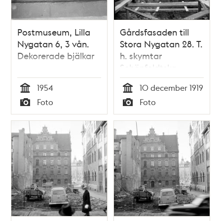
Postmuseum, Lilla
Gårdsfasaden till
Nygatan 6, 3 vån.
Stora Nygatan 28. T.
Dekorerade bjälkar
h. skymtar
Schönfeldtska
husets
1954
10 december 1919
gårdsfasad. Lilla
Tid
Tid
Foto
Foto
Nygatan
Typ
Typ
nummerändrad 19 =
13