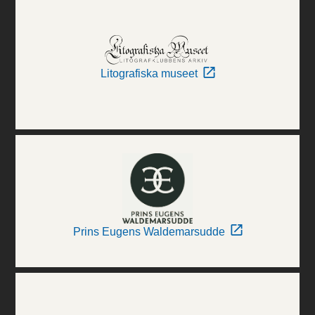
Litografiska museet
Prins Eugens Waldemarsudde