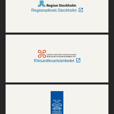
Regionarkivet Stockholm
Riksantikvarieämbetet