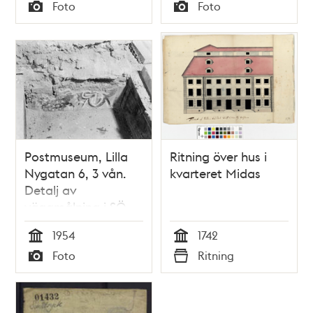
Tid
Tid
Foto
Foto
Typ
Typ
Postmuseum, Lilla
Ritning över hus i
Nygatan 6, 3 vån.
kvarteret Midas
Detalj av
väggmålning i SÖ
hörnrummet
1954
1742
Tid
Tid
Foto
Ritning
Typ
Typ