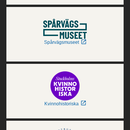
Spårvägsmuseet
Kvinnohistoriska