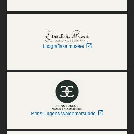
Litografiska museet
Prins Eugens Waldemarsudde