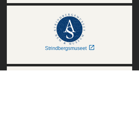
Strindbergsmuseet
Thielska Galleriet