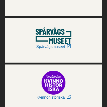
Spårvägsmuseet
Kvinnohistoriska