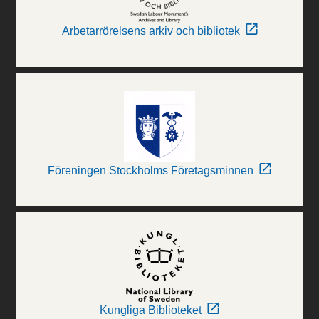
Arbetarrörelsens arkiv och bibliotek
Föreningen Stockholms Företagsminnen
Kungliga Biblioteket