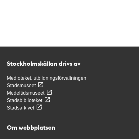
Kontakt
Stockholmskällan
Stockholmskällan drivs av
Medioteket, utbildningsförvaltningen
Stadsmuseet
Medeltidsmuseet
Stadsbiblioteket
Stadsarkivet
Om webbplatsen