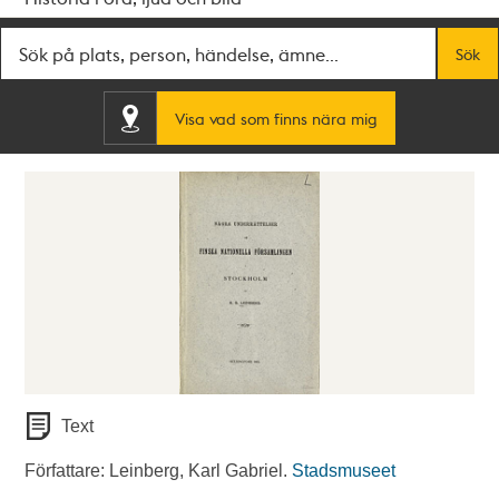
Fritextsök
Sök
Visa vad som finns nära mig
Text
Författare: Leinberg, Karl Gabriel.
Stadsmuseet