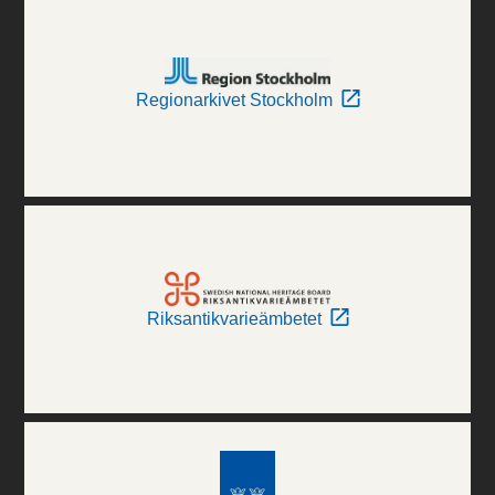
Regionarkivet Stockholm
Riksantikvarieämbetet