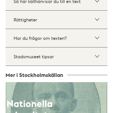
Så här källhänvisar du till en text
Rättigheter
Har du frågor om texten?
Stadsmuseet tipsar
Mer i Stockholmskällan
Relaterade
poster
och
teman