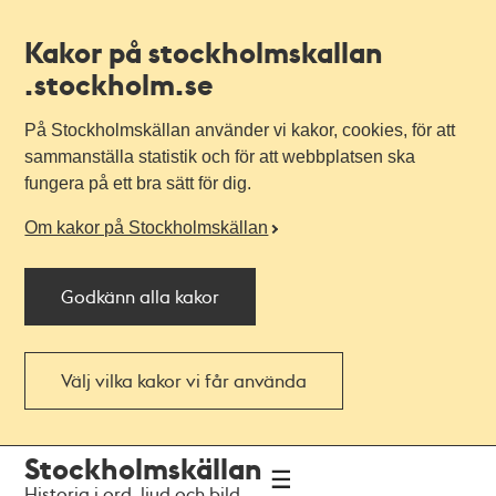
Kakor på stockholmskallan
.stockholm.se
På Stockholmskällan använder vi kakor, cookies, för att
sammanställa statistik och för att webbplatsen ska
fungera på ett bra sätt för dig.
Om kakor på Stockholmskällan
Godkänn alla kakor
Välj vilka kakor vi får använda
Till
Till
Stockholmskällan
navigationen
huvudinnehållet
Historia i ord, ljud och bild