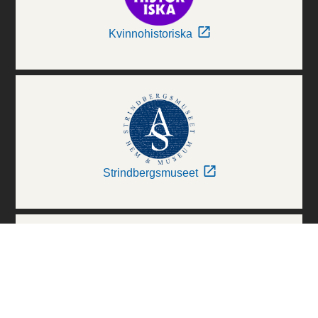
Kvinnohistoriska
Strindbergsmuseet
Thielska Galleriet