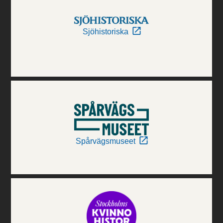
Sjöhistoriska
Spårvägsmuseet