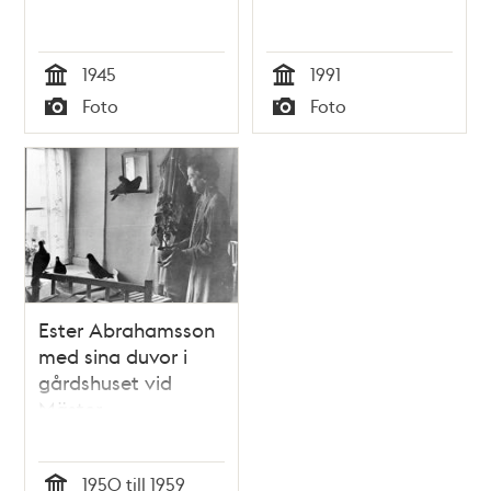
1945
1991
Tid
Tid
Foto
Foto
Typ
Typ
Ester Abrahamsson
med sina duvor i
gårdshuset vid
Mäster
Samuelsgatan 40.
Här finns nu ett
1950 till 1959
kontorshus byggt