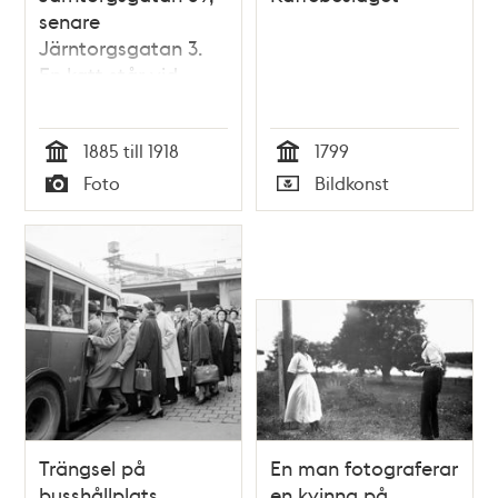
senare
Järntorgsgatan 3.
En katt står vid
porten mot gården
1885 till 1918
1799
Tid
Tid
Foto
Bildkonst
Typ
Typ
Trängsel på
En man fotograferar
busshållplats
en kvinna på