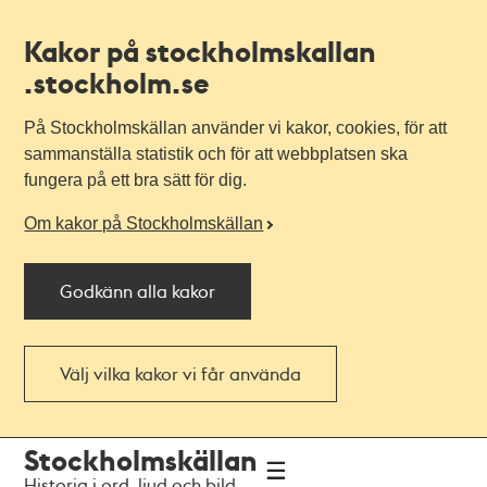
Kakor på stockholmskallan
.stockholm.se
På Stockholmskällan använder vi kakor, cookies, för att
sammanställa statistik och för att webbplatsen ska
fungera på ett bra sätt för dig.
Om kakor på Stockholmskällan
Godkänn alla kakor
Välj vilka kakor vi får använda
Till
Till
Stockholmskällan
navigationen
huvudinnehållet
Historia i ord, ljud och bild