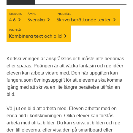
ÅRSKURS
ÄMNE
INNEHÅLL
4-6
Svenska
Skriva berättande texter
INNEHÅLL
Kombinera text och bild
Kortskrivningen är anspråkslös och måste inte bedömas
eller sparas. Poängen är att väcka fantasin och ge idéer
eleven kan arbeta vidare med. Den här uppgiften kan
fungera som övningsuppgift för att eleverna ska komma
igång med att skriva en lite längre berättelse utifrån en
bild.
Välj ut en bild att arbeta med. Eleven arbetar med en
enda bild i kortskrivningen. Olika elever kan förstås
arbeta med olika bilder. Du kan skriva ut bilden och ge
den till eleverna, eller visa den på smartboard eller