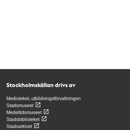
Kontakt
Stockholmskällan
Stockholmskällan drivs av
Medioteket, utbildningsförvaltningen
Stadsmuseet
Medeltidsmuseet
Stadsbiblioteket
Stadsarkivet