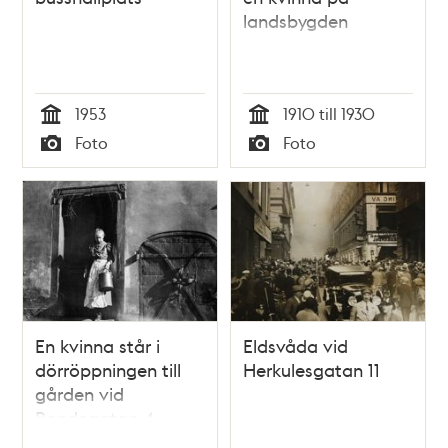
landsbygden
1953
1910 till 1930
Tid
Tid
Foto
Foto
Typ
Typ
En kvinna står i
Eldsvåda vid
dörröppningen till
Herkulesgatan 11
gården vid
Bondegatan 4,
nuvarande 10.