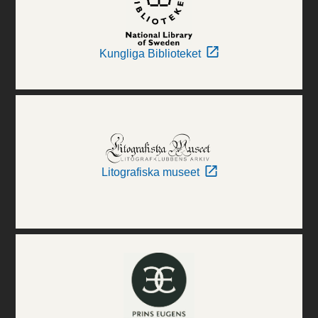
Kungliga Biblioteket
Litografiska museet