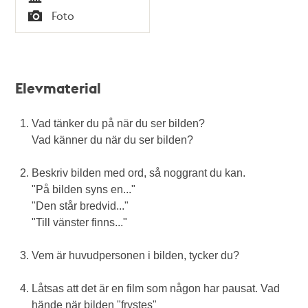
Tid
1965 vid Mäster
Foto
Samuelsgatan 38,
Typ
fortfarande i kv.
Putten
Elevmaterial
Vad tänker du på när du ser bilden?
Vad känner du när du ser bilden?
Beskriv bilden med ord, så noggrant du kan.
"På bilden syns en..."
"Den står bredvid..."
"Till vänster finns..."
Vem är huvudpersonen i bilden, tycker du?
Låtsas att det är en film som någon har pausat. Vad
hände när bilden "frystes"