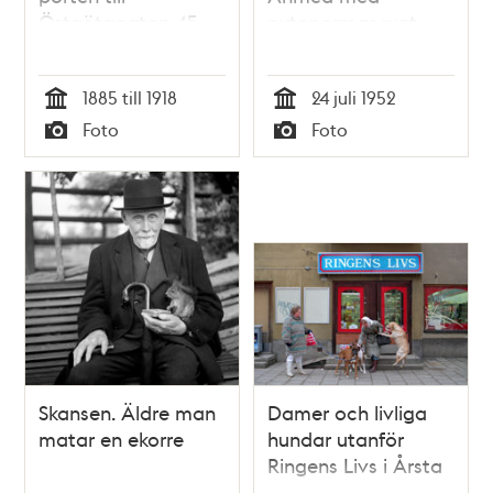
Östgötagatan 45,
pytonormar runt
nuvarande 57
halsen. Damerna
gör här framför
1885 till 1918
24 juli 1952
NK:s glasskiosk vid
Tid
Tid
Hamngatan 18-20
Foto
Foto
reklam för Cirkus
Typ
Typ
Mijares-Schreiber
föreställning.
Skansen. Äldre man
Damer och livliga
matar en ekorre
hundar utanför
Ringens Livs i Årsta