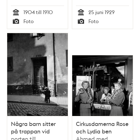
Dörren av järn leder
1904 till 1910
25 juni 1929
till källaren
Tid
Tid
Foto
Foto
Typ
Typ
Några barn sitter
Cirkusdamerna Rose
på trappan vid
och Lydia ben
porten till
Ahmed med