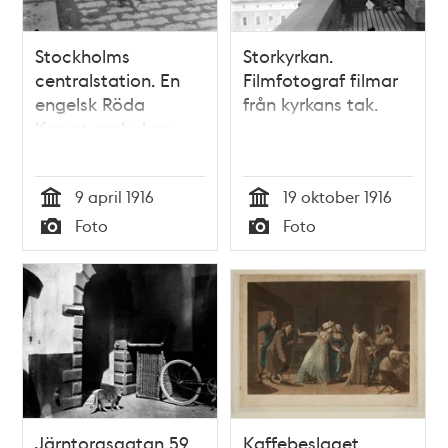
Stockholms
Storkyrkan.
centralstation. En
Filmfotograf filmar
engelsk Röda
från kyrkans tak.
Korset-ambulans
passerar Stockholm
på väg från Serbien
9 april 1916
19 oktober 1916
till England. En
Tid
Tid
sårad sjuksköterska
Foto
Foto
tas om hand
Typ
Typ
Järntorgsgatan 59,
Kaffebeslaget