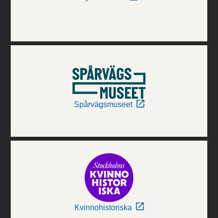
Spårvägsmuseet
Kvinnohistoriska