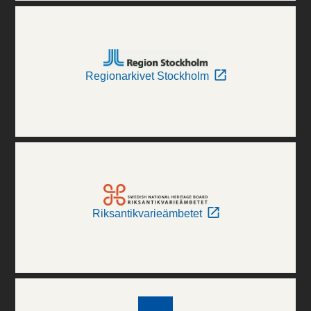
Regionarkivet Stockholm
Riksantikvarieämbetet