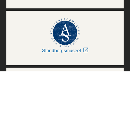
Strindbergsmuseet
Thielska Galleriet