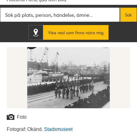
Fritextsök
Sök
Visa vad som finns nära mig
Foto
Fotograf: Okänd.
Stadsmuseet