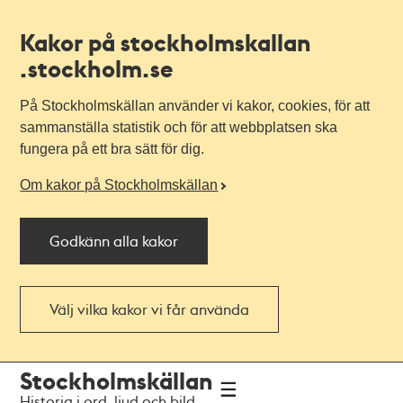
Kakor på stockholmskallan
.stockholm.se
På Stockholmskällan använder vi kakor, cookies, för att
sammanställa statistik och för att webbplatsen ska
fungera på ett bra sätt för dig.
Om kakor på Stockholmskällan
Godkänn alla kakor
Välj vilka kakor vi får använda
Till
Till
Stockholmskällan
navigationen
huvudinnehållet
Historia i ord, ljud och bild