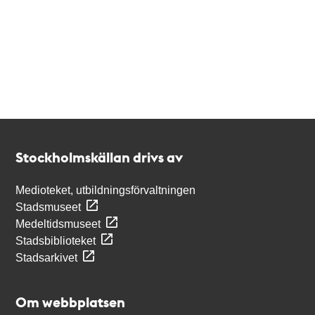
Kontakt
Stockholmskällan
Stockholmskällan drivs av
Medioteket, utbildningsförvaltningen
Stadsmuseet
Medeltidsmuseet
Stadsbiblioteket
Stadsarkivet
Om webbplatsen