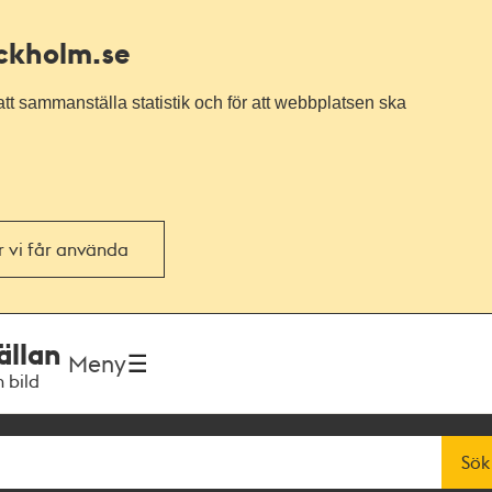
ockholm.se
tt sammanställa statistik och för att webbplatsen ska
or vi får använda
ällan
Meny
h bild
Sök