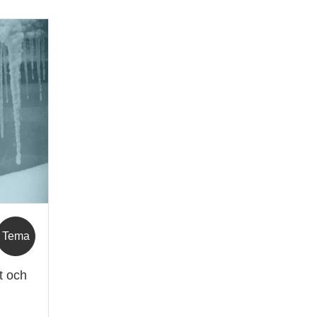
Tema
kt och