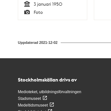
3 januari 1950
Tid
Foto
Typ
Uppdaterad
2021-12-02
Kontakt
Stockholmskällan
Stockholmskällan drivs av
Medioteket, utbildningsförvaltningen
Stadsmuseet
Medeltidsmuseet