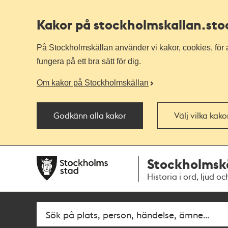
Kakor på stockholmskallan
.st
På Stockholmskällan använder vi kakor, cookies, för a
fungera på ett bra sätt för dig.
Om kakor på Stockholmskällan
Godkänn alla kakor
Välj vilka kak
Till
Till
Stockholmsk
navigationen
huvudinnehållet
Historia i ord, ljud oc
Fritextsök