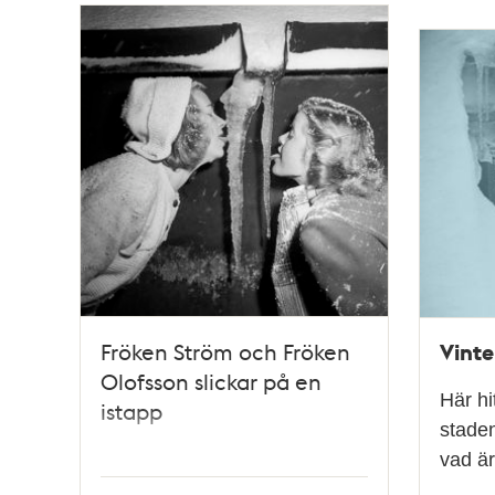
Relaterade
poster
och
teman
Vinte
Fröken Ström och Fröken
Olofsson slickar på en
Här h
istapp
staden
vad är