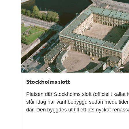
Relaterade
poster
och
teman
Stockholms slott
Platsen där Stockholms slott (officiellt kallat 
står idag har varit bebyggd sedan medeltiden
där. Den byggdes ut till ett utsmyckat renäs