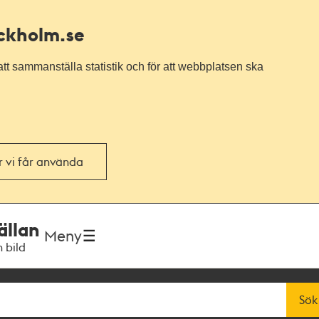
ockholm.se
tt sammanställa statistik och för att webbplatsen ska
or vi får använda
ällan
Meny
h bild
Sök