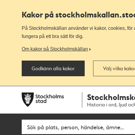
Kakor på stockholmskallan
.st
På Stockholmskällan använder vi kakor, cookies, för a
fungera på ett bra sätt för dig.
Om kakor på Stockholmskällan
Godkänn alla kakor
Välj vilka kak
Till
Till
Stockholmsk
navigationen
huvudinnehållet
Historia i ord, ljud oc
Fritextsök