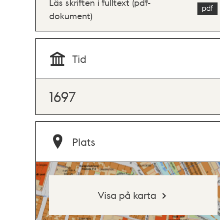
Läs skriften i fulltext (pdf-
dokument)
Tid
1697
Plats
Visa på karta