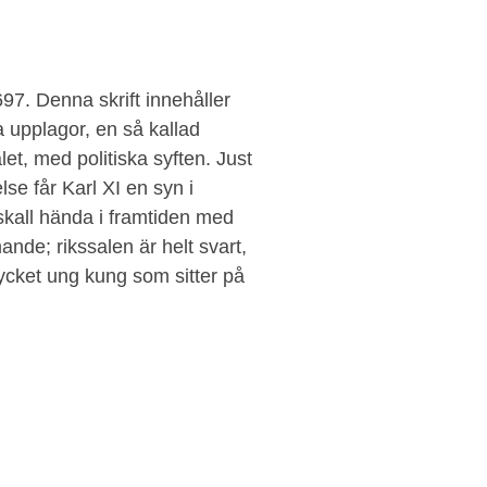
97. Denna skrift innehåller
a upplagor, en så kallad
alet, med politiska syften. Just
lse får Karl XI en syn i
skall hända i framtiden med
de; rikssalen är helt svart,
cket ung kung som sitter på