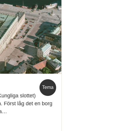
Tema
Kungliga slottet)
. Först låg det en borg
sa…