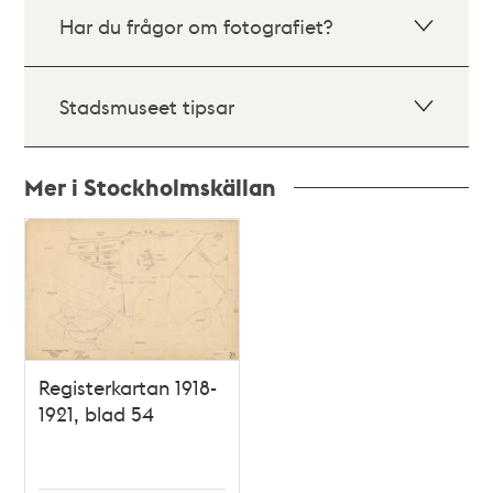
Har du frågor om fotografiet?
Stadsmuseet tipsar
Mer i Stockholmskällan
Relaterade
poster
och
teman
Registerkartan 1918-
1921, blad 54