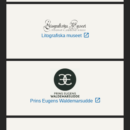
Litografiska museet
Prins Eugens Waldemarsudde