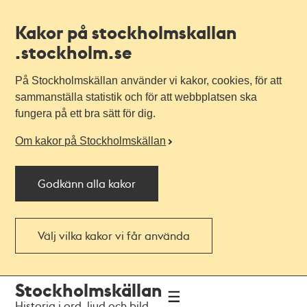
Kakor på stockholmskallan
.stockholm.se
På Stockholmskällan använder vi kakor, cookies, för att
sammanställa statistik och för att webbplatsen ska
fungera på ett bra sätt för dig.
Om kakor på Stockholmskällan
Godkänn alla kakor
Välj vilka kakor vi får använda
Till
Till
Stockholmskällan
navigationen
huvudinnehållet
Historia i ord, ljud och bild