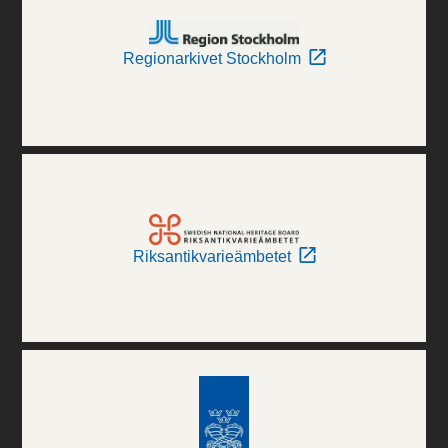
Regionarkivet Stockholm
Riksantikvarieämbetet