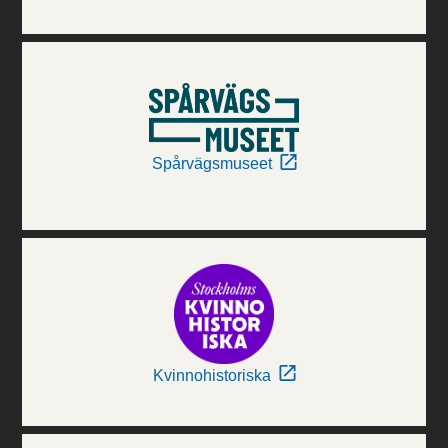
Spårvägsmuseet
Kvinnohistoriska