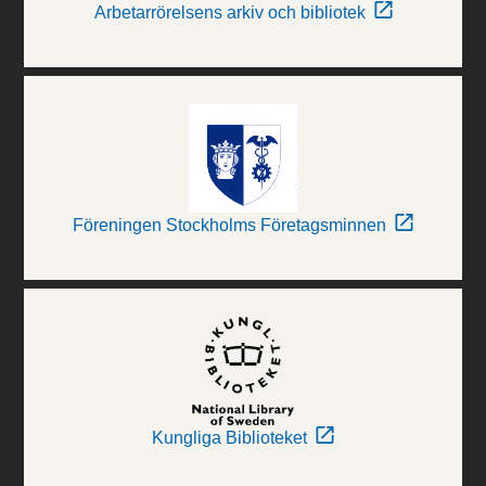
Arbetarrörelsens arkiv och bibliotek
Föreningen Stockholms Företagsminnen
Kungliga Biblioteket