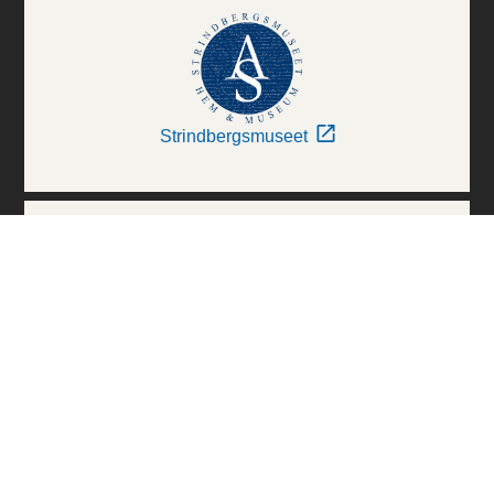
Strindbergsmuseet
Thielska Galleriet