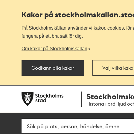
Kakor på stockholmskallan
.st
På Stockholmskällan använder vi kakor, cookies, för a
fungera på ett bra sätt för dig.
Om kakor på Stockholmskällan
Godkänn alla kakor
Välj vilka kak
Till
Till
Stockholmsk
navigationen
huvudinnehållet
Historia i ord, ljud oc
Fritextsök