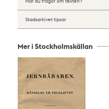
Har du frågor om texten?
Stadsarkivet tipsar
Mer i Stockholmskällan
Relaterade
poster
och
teman