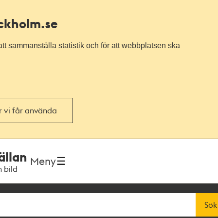
ockholm.se
tt sammanställa statistik och för att webbplatsen ska
or vi får använda
ällan
Meny
h bild
Sök