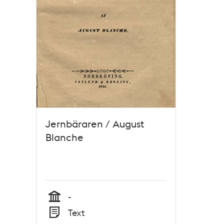
Jernbäraren / August
Blanche
-
Tid
Text