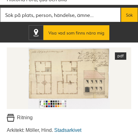
Fritextsök
Sök
Visa vad som finns nära mig
Ritning
Arkitekt: Möller, Hind.
Stadsarkivet