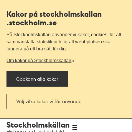
Kakor på stockholmskallan
.stockholm.se
På Stockholmskällan använder vi kakor, cookies, för att
sammanställa statistik och för att webbplatsen ska
fungera på ett bra sätt för dig.
Om kakor på Stockholmskällan
Godkänn alla kakor
Välj vilka kakor vi får använda
Till
Till
Stockholmskällan
navigationen
huvudinnehållet
Historia i ord, ljud och bild