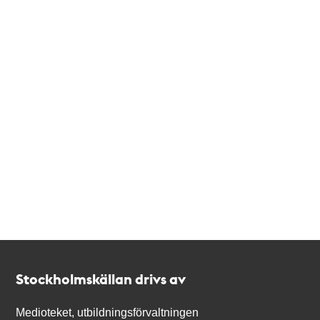
Kontakt
Stockholmskällan
Stockholmskällan drivs av
Medioteket, utbildningsförvaltningen