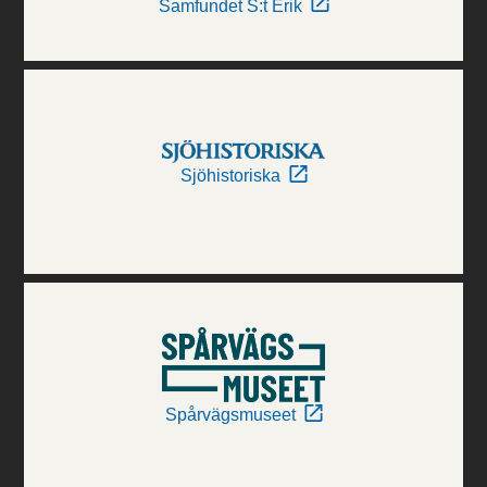
Samfundet S:t Erik
Sjöhistoriska
Spårvägsmuseet