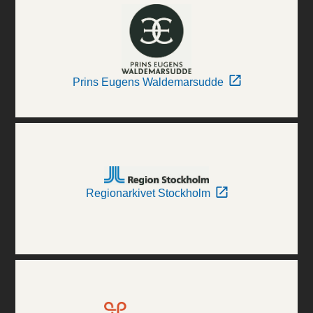
Prins Eugens Waldemarsudde
Regionarkivet Stockholm