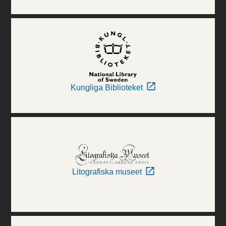
Kungliga Biblioteket
Litografiska museet