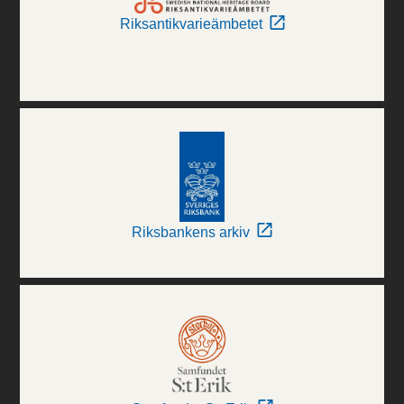
Riksantikvarieämbetet
Riksbankens arkiv