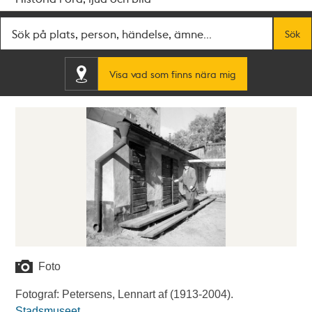
Fritextsök
Sök
Visa vad som finns nära mig
Foto
Fotograf: Petersens, Lennart af (1913-2004).
Stadsmuseet