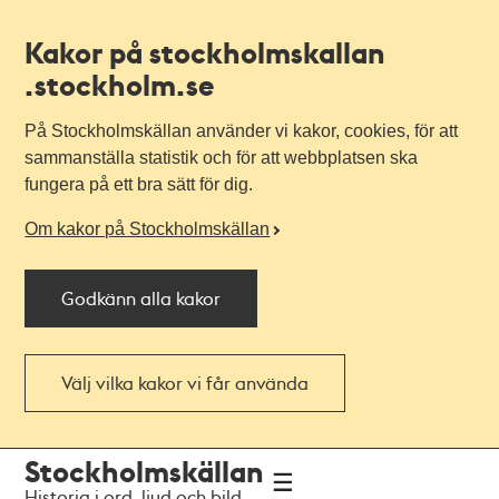
Kakor på stockholmskallan
.stockholm.se
På Stockholmskällan använder vi kakor, cookies, för att
sammanställa statistik och för att webbplatsen ska
fungera på ett bra sätt för dig.
Om kakor på Stockholmskällan
Godkänn alla kakor
Välj vilka kakor vi får använda
Till
Till
Stockholmskällan
navigationen
huvudinnehållet
Historia i ord, ljud och bild