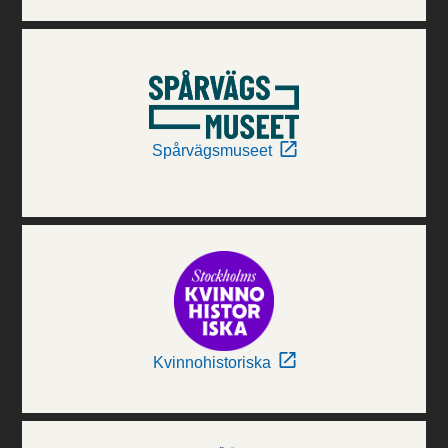
Spårvägsmuseet
Kvinnohistoriska