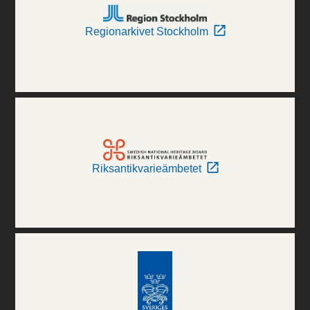
Regionarkivet Stockholm
Riksantikvarieämbetet