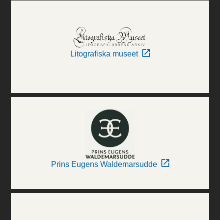
Litografiska museet
Prins Eugens Waldemarsudde