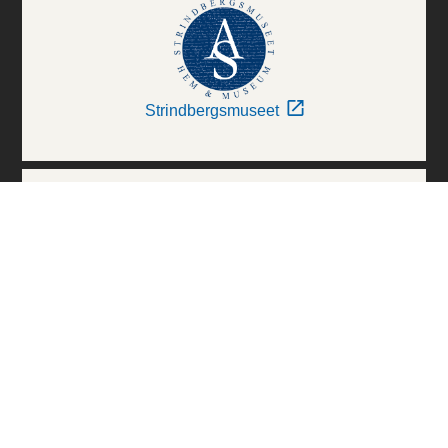
Strindbergsmuseet
Thielska Galleriet