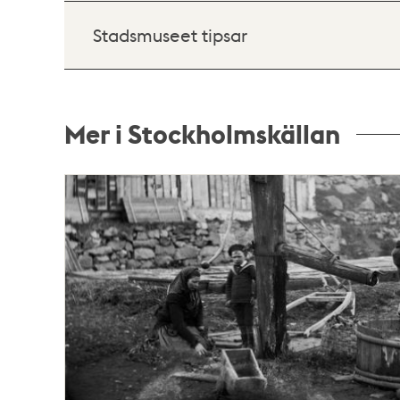
Stadsmuseet tipsar
Mer i Stockholmskällan
Relaterade
poster
och
teman