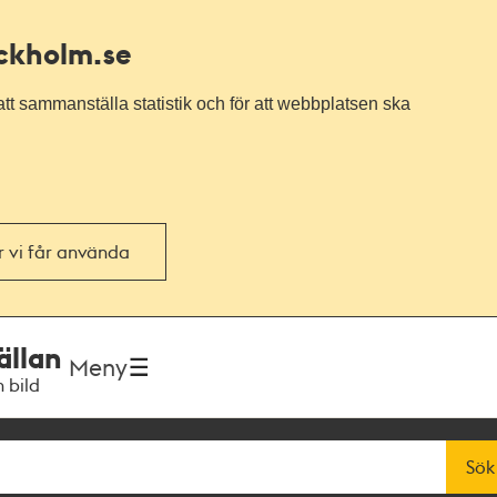
ockholm.se
tt sammanställa statistik och för att webbplatsen ska
or vi får använda
ällan
Meny
h bild
Sök