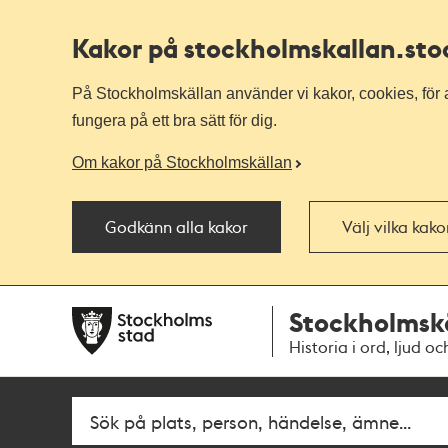
Kakor på stockholmskallan
.st
På Stockholmskällan använder vi kakor, cookies, för a
fungera på ett bra sätt för dig.
Om kakor på Stockholmskällan
Godkänn alla kakor
Välj vilka kak
Till
Till
Stockholmsk
navigationen
huvudinnehållet
Historia i ord, ljud oc
Fritextsök