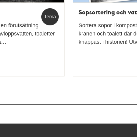
Sopsortering och va
Tema
 en förutsättning
Sortera sopor i kompost 
 avloppsvatten, toaletter
kranen och toalett där d
va…
knappast i historien! U