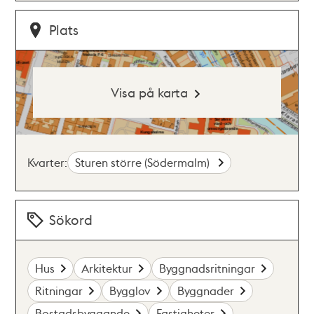
Plats
Visa på karta
Kvarter:
Sturen större (Södermalm)
Sökord
Hus
Arkitektur
Byggnadsritningar
Ritningar
Bygglov
Byggnader
Bostadsbyggande
Fastigheter