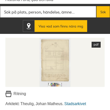
Fritextsök
Sök
Visa vad som finns nära mig
Ritning
Arkitekt: Theulig, Johan Matheus.
Stadsarkivet