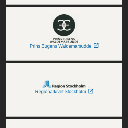
Prins Eugens Waldemarsudde
Regionarkivet Stockholm