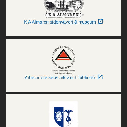
K A Almgren sidenväveri & museum
Arbetarrörelsens arkiv och bibliotek