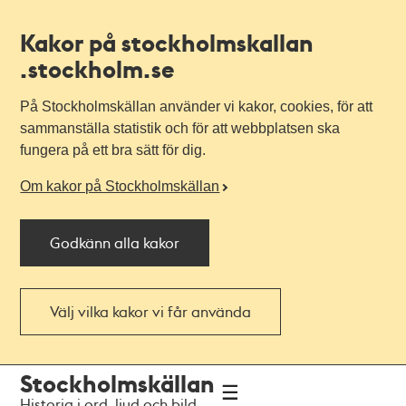
Kakor på stockholmskallan
.stockholm.se
På Stockholmskällan använder vi kakor, cookies, för att
sammanställa statistik och för att webbplatsen ska
fungera på ett bra sätt för dig.
Om kakor på Stockholmskällan
Godkänn alla kakor
Välj vilka kakor vi får använda
Till
Till
Stockholmskällan
navigationen
huvudinnehållet
Historia i ord, ljud och bild