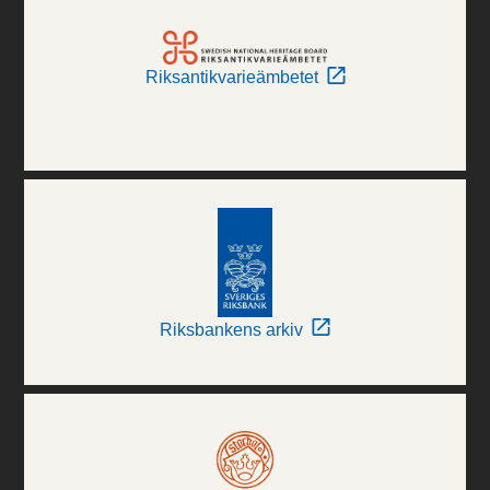
Riksantikvarieämbetet
Riksbankens arkiv