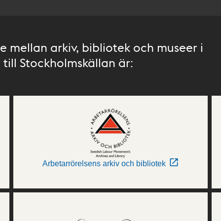
 mellan arkiv, bibliotek och museer i
till Stockholmskällan är:
Arbetarrörelsens arkiv och bibliotek