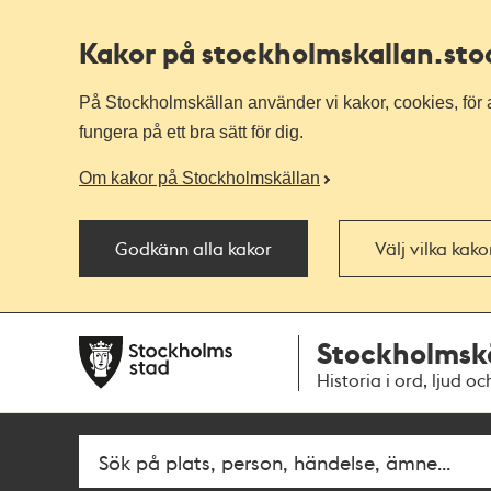
Kakor på stockholmskallan
.st
På Stockholmskällan använder vi kakor, cookies, för a
fungera på ett bra sätt för dig.
Om kakor på Stockholmskällan
Godkänn alla kakor
Välj vilka kak
Till
Till
Stockholmsk
navigationen
huvudinnehållet
Historia i ord, ljud oc
Fritextsök