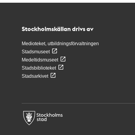
Kontakt
Stockholmskällan
Stockholmskällan drivs av
Medioteket, utbildningsförvaltningen
Stadsmuseet
Medeltidsmuseet
Stadsbiblioteket
Stadsarkivet