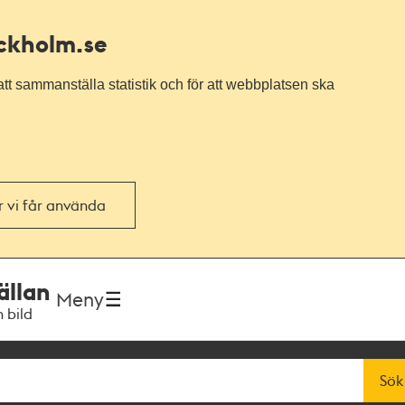
ockholm.se
tt sammanställa statistik och för att webbplatsen ska
or vi får använda
ällan
Meny
h bild
Sök