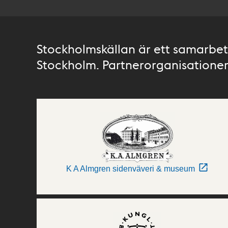
Stockholmskällan är ett samarbete
Stockholm. Partnerorganisationer 
K A Almgren sidenväveri & museum