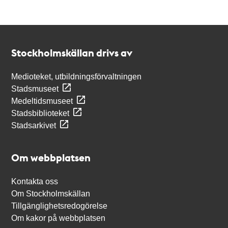
Kontakt
Stockholmskällan
Stockholmskällan drivs av
Medioteket, utbildningsförvaltningen
Stadsmuseet
Medeltidsmuseet
Stadsbiblioteket
Stadsarkivet
Om webbplatsen
Kontakta oss
Om Stockholmskällan
Tillgänglighetsredogörelse
Om kakor på webbplatsen