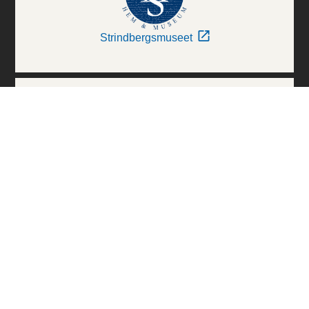
Strindbergsmuseet
Thielska Galleriet
Världskulturmuseerna