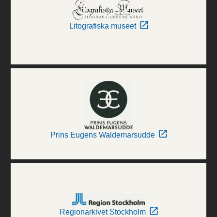
Litografiska museet
Prins Eugens Waldemarsudde
Regionarkivet Stockholm