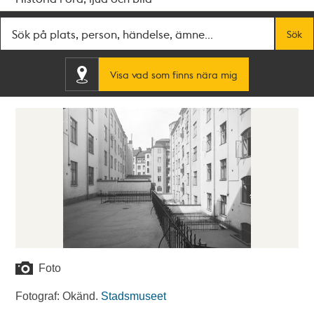
Fritextsök
Sök
Visa vad som finns nära mig
Foto
Fotograf: Okänd.
Stadsmuseet