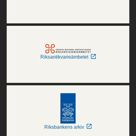
Riksantikvarieämbetet
Riksbankens arkiv