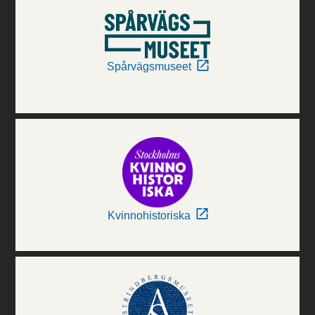
Spårvägsmuseet
Kvinnohistoriska