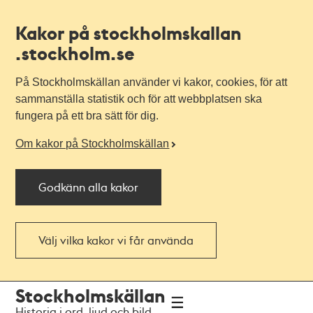
Kakor på stockholmskallan
.stockholm.se
På Stockholmskällan använder vi kakor, cookies, för att
sammanställa statistik och för att webbplatsen ska
fungera på ett bra sätt för dig.
Om kakor på Stockholmskällan
Godkänn alla kakor
Välj vilka kakor vi får använda
Till
Till
Stockholmskällan
navigationen
huvudinnehållet
Historia i ord, ljud och bild