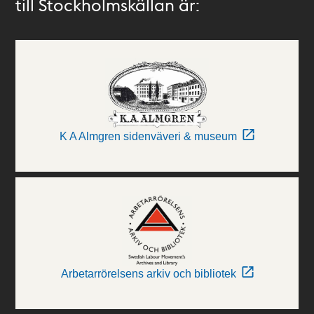
till Stockholmskällan är:
K A Almgren sidenväveri & museum
Arbetarrörelsens arkiv och bibliotek