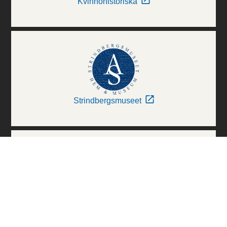
Kvinnohistoriska
Strindbergsmuseet
Thielska Galleriet