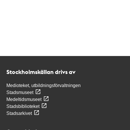
Kontakt
Stockholmskällan
Stockholmskällan drivs av
Medioteket, utbildningsförvaltningen
Stadsmuseet
Medeltidsmuseet
Stadsbiblioteket
Stadsarkivet