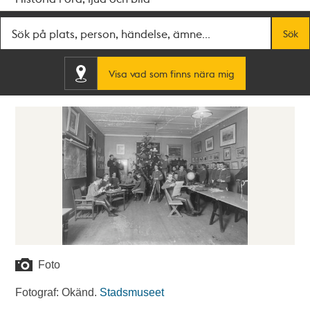
Fritextsök
Sök
Visa vad som finns nära mig
Foto
Fotograf: Okänd.
Stadsmuseet