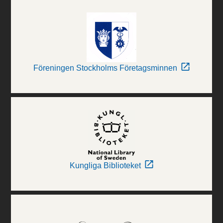
Föreningen Stockholms Företagsminnen
Kungliga Biblioteket