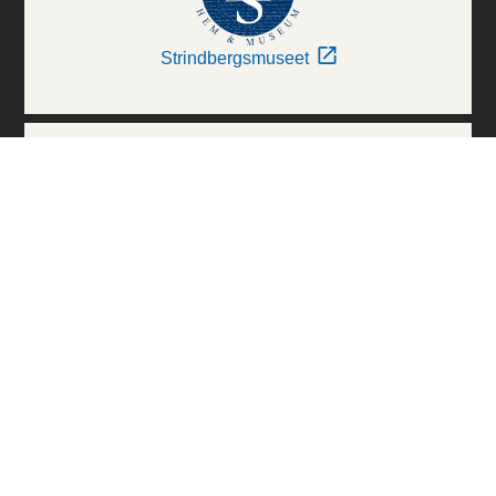
Strindbergsmuseet
Thielska Galleriet
Världskulturmuseerna