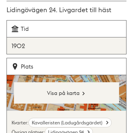
Lidingövägen 24. Livgardet till häst
Tid
1902
Plats
Visa på karta
Kvarter:
Kavalleristen (Ladugårdsgärdet)
Övriga platser:
Lidingövägen 24