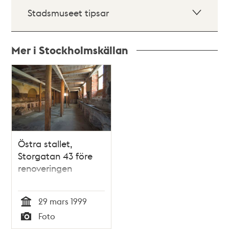
Stadsmuseet tipsar
Mer i Stockholmskällan
Relaterade
poster
och
teman
Östra stallet,
Storgatan 43 före
renoveringen
29 mars 1999
Tid
Foto
Typ