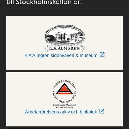
till Stockholmskällan är:
K A Almgren sidenväveri & museum
Arbetarrörelsens arkiv och bibliotek