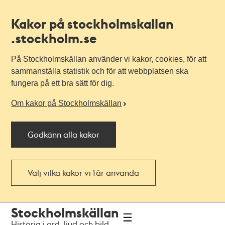
Kakor på stockholmskallan
.stockholm.se
På Stockholmskällan använder vi kakor, cookies, för att
sammanställa statistik och för att webbplatsen ska
fungera på ett bra sätt för dig.
Om kakor på Stockholmskällan
Godkänn alla kakor
Välj vilka kakor vi får använda
Till
Till
Stockholmskällan
navigationen
huvudinnehållet
Historia i ord, ljud och bild