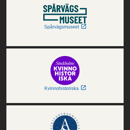
Spårvägsmuseet
Kvinnohistoriska