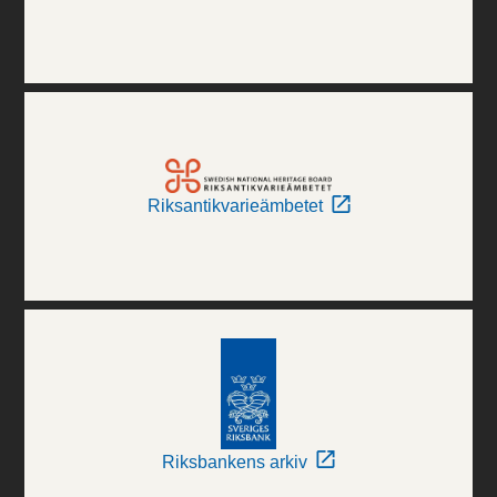
Riksantikvarieämbetet
Riksbankens arkiv