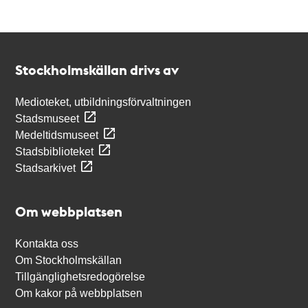
Kontakt
Stockholmskällan
Stockholmskällan drivs av
Medioteket, utbildningsförvaltningen
Stadsmuseet
Medeltidsmuseet
Stadsbiblioteket
Stadsarkivet
Om webbplatsen
Kontakta oss
Om Stockholmskällan
Tillgänglighetsredogörelse
Om kakor på webbplatsen