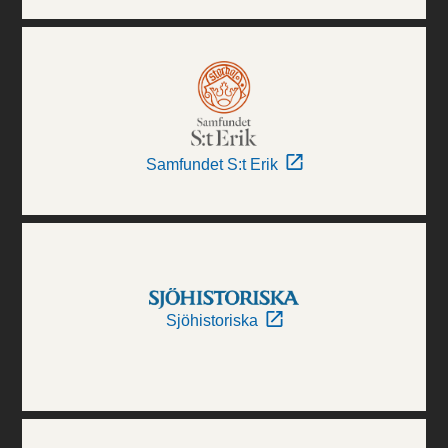
Samfundet S:t Erik
Sjöhistoriska