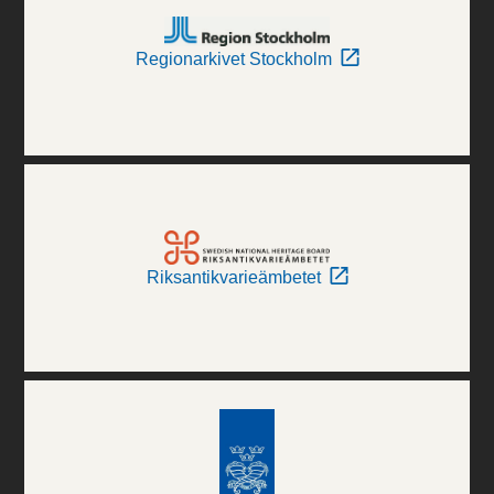
Regionarkivet Stockholm
Riksantikvarieämbetet