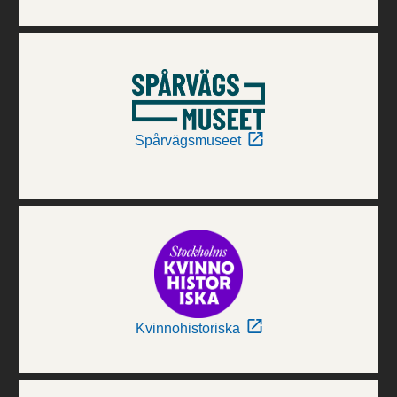
Spårvägsmuseet
Kvinnohistoriska