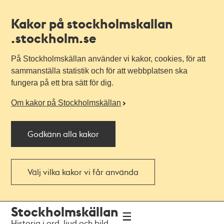
Kakor på stockholmskallan
.stockholm.se
På Stockholmskällan använder vi kakor, cookies, för att
sammanställa statistik och för att webbplatsen ska
fungera på ett bra sätt för dig.
Om kakor på Stockholmskällan
Godkänn alla kakor
Välj vilka kakor vi får använda
Till
Till
Stockholmskällan
navigationen
huvudinnehållet
Historia i ord, ljud och bild