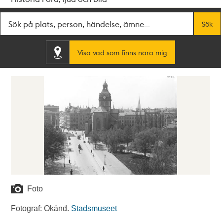
Fritextsök
Sök
Visa vad som finns nära mig
Foto
Fotograf: Okänd.
Stadsmuseet