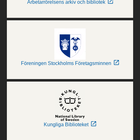
Arbetarrörelsens arkiv och bibliotek
Föreningen Stockholms Företagsminnen
Kungliga Biblioteket