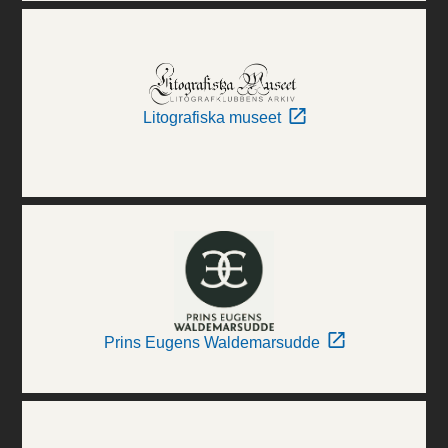
Litografiska museet
Prins Eugens Waldemarsudde