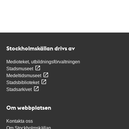
Kontakt
Stockholmskällan
Stockholmskällan drivs av
Medioteket, utbildningsförvaltningen
Stadsmuseet
Medeltidsmuseet
Stadsbiblioteket
Stadsarkivet
Om webbplatsen
Kontakta oss
Om Stockholmskällan