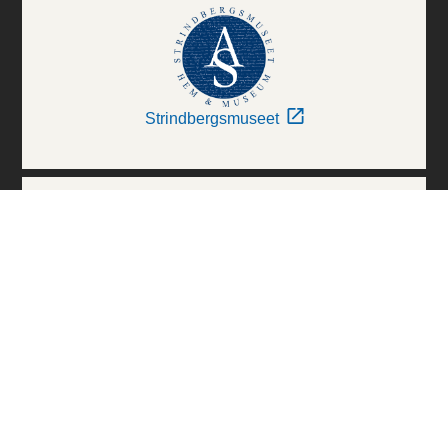
Strindbergsmuseet
Thielska Galleriet