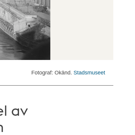
Fotograf: Okänd.
Stadsmuseet
l av
n