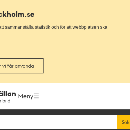
ockholm.se
tt sammanställa statistik och för att webbplatsen ska
or vi får använda
ällan
Meny
h bild
Sök