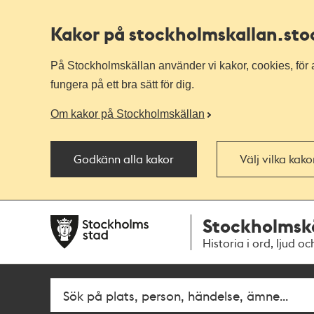
Kakor på stockholmskallan
.st
På Stockholmskällan använder vi kakor, cookies, för a
fungera på ett bra sätt för dig.
Om kakor på Stockholmskällan
Godkänn alla kakor
Välj vilka kak
Till
Till
Stockholmsk
navigationen
huvudinnehållet
Historia i ord, ljud oc
Fritextsök