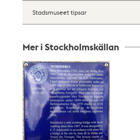
Stadsmuseet tipsar
Mer i Stockholmskällan
Relaterade
poster
och
teman