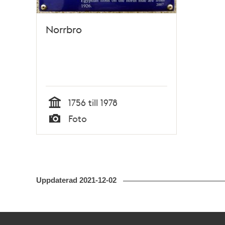
Norrbro
1756 till 1978
Tid
Foto
Typ
Uppdaterad
2021-12-02
Kontakt