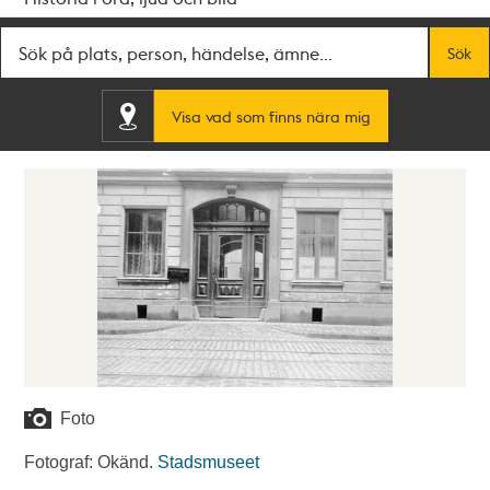
Fritextsök
Sök
Visa vad som finns nära mig
Foto
Fotograf: Okänd.
Stadsmuseet