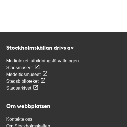
Kontakt
Stockholmskällan
Stockholmskällan drivs av
Medioteket, utbildningsförvaltningen
Stadsmuseet
Medeltidsmuseet
Stadsbiblioteket
Stadsarkivet
Om webbplatsen
Kontakta oss
Om Stockholmskällan