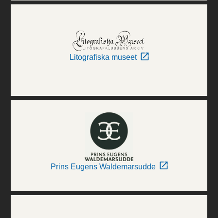
Litografiska museet
Prins Eugens Waldemarsudde