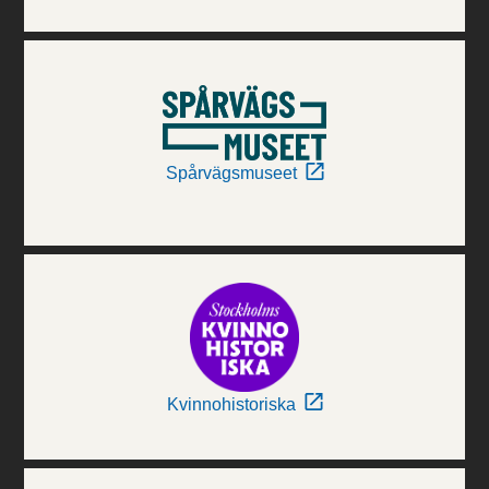
Spårvägsmuseet
Kvinnohistoriska