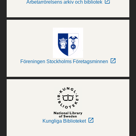
Arbetarrörelsens arkiv och bibliotek
Föreningen Stockholms Företagsminnen
Kungliga Biblioteket