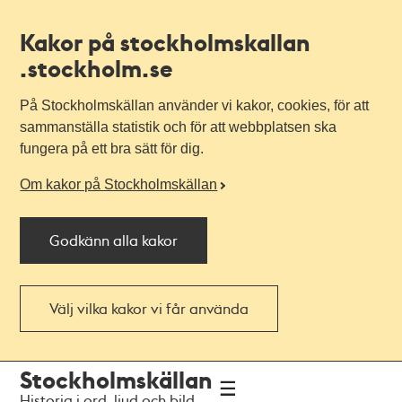
Kakor på stockholmskallan
.stockholm.se
På Stockholmskällan använder vi kakor, cookies, för att
sammanställa statistik och för att webbplatsen ska
fungera på ett bra sätt för dig.
Om kakor på Stockholmskällan
Godkänn alla kakor
Välj vilka kakor vi får använda
Till
Till
Stockholmskällan
navigationen
huvudinnehållet
Historia i ord, ljud och bild