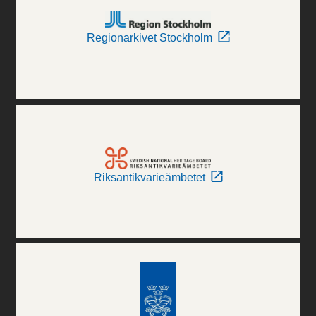
Regionarkivet Stockholm
Riksantikvarieämbetet