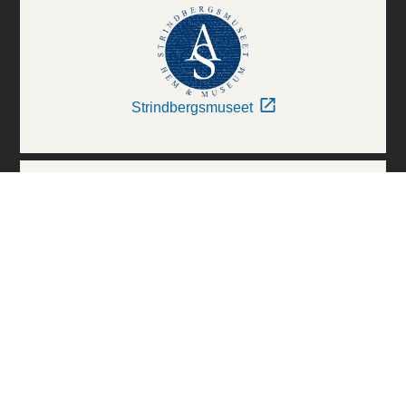
Strindbergsmuseet
Thielska Galleriet