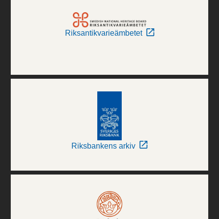
Riksantikvarieämbetet
Riksbankens arkiv