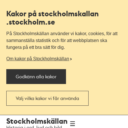
Kakor på stockholmskallan
.stockholm.se
På Stockholmskällan använder vi kakor, cookies, för att
sammanställa statistik och för att webbplatsen ska
fungera på ett bra sätt för dig.
Om kakor på Stockholmskällan
Godkänn alla kakor
Välj vilka kakor vi får använda
Till
Till
Stockholmskällan
navigationen
huvudinnehållet
Historia i ord, ljud och bild