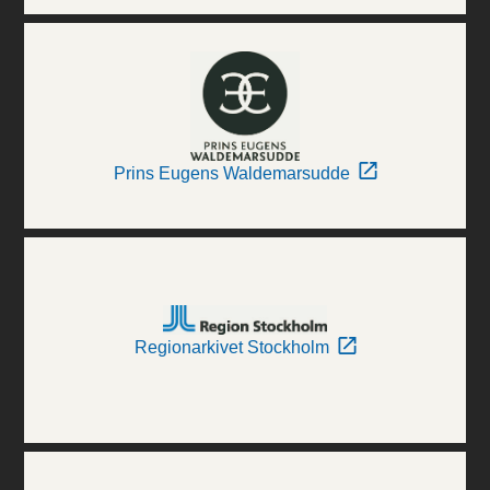
Prins Eugens Waldemarsudde
Regionarkivet Stockholm