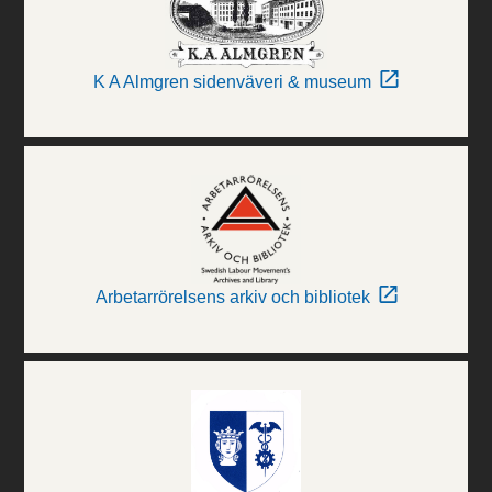
K A Almgren sidenväveri & museum
Arbetarrörelsens arkiv och bibliotek