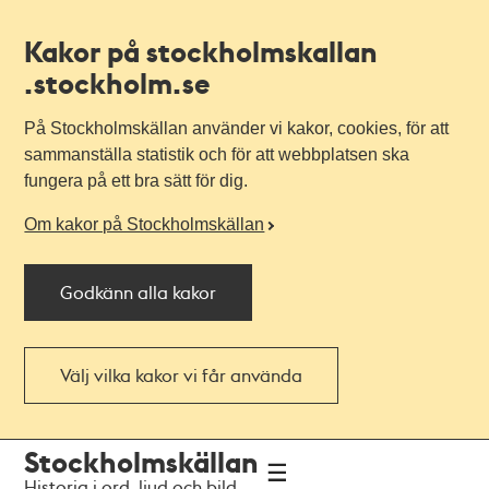
Kakor på stockholmskallan
.stockholm.se
På Stockholmskällan använder vi kakor, cookies, för att
sammanställa statistik och för att webbplatsen ska
fungera på ett bra sätt för dig.
Om kakor på Stockholmskällan
Godkänn alla kakor
Välj vilka kakor vi får använda
Till
Till
Stockholmskällan
navigationen
huvudinnehållet
Historia i ord, ljud och bild