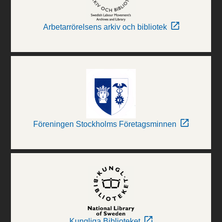
Arbetarrörelsens arkiv och bibliotek
Föreningen Stockholms Företagsminnen
Kungliga Biblioteket