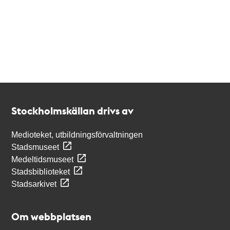
Kontakt
Stockholmskällan
Stockholmskällan drivs av
Medioteket, utbildningsförvaltningen
Stadsmuseet
Medeltidsmuseet
Stadsbiblioteket
Stadsarkivet
Om webbplatsen