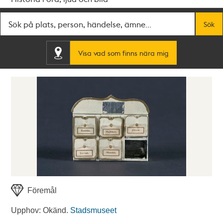
Fritextsök
Sök
Visa vad som finns nära mig
Föremål
Upphov: Okänd.
Stadsmuseet