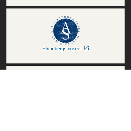
Strindbergsmuseet
Thielska Galleriet