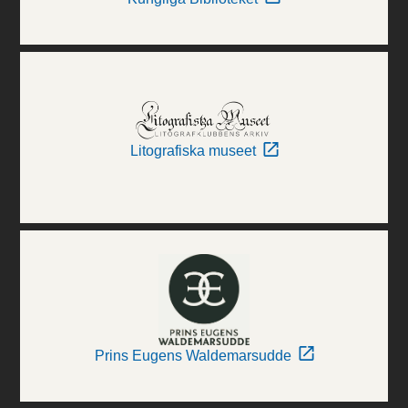
Litografiska museet
Prins Eugens Waldemarsudde