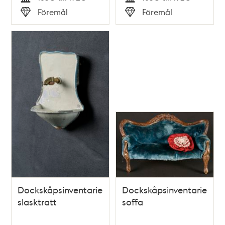
Tid
Tid
Föremål
Föremål
Typ
Typ
Dockskåpsinventarie;
Dockskåpsinventarie;
slasktratt
soffa