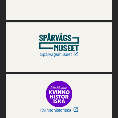
Spårvägsmuseet
Kvinnohistoriska