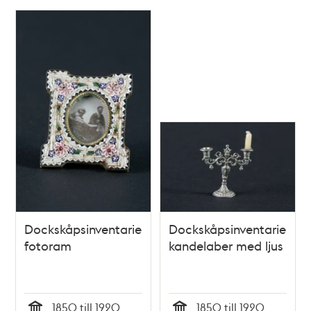
Relaterade
poster
och
teman
Dockskåpsinventarie;
Dockskåpsinventarie;
fotoram
kandelaber med ljus
1850 till 1920
1850 till 1920