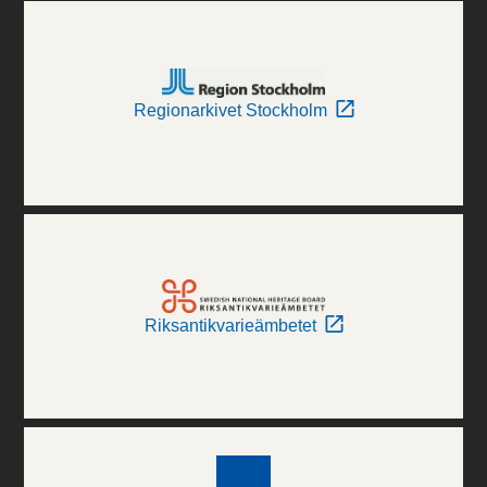
Regionarkivet Stockholm
Riksantikvarieämbetet