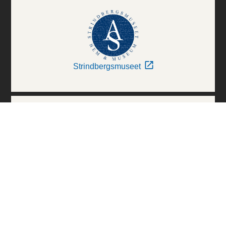
Strindbergsmuseet
Thielska Galleriet