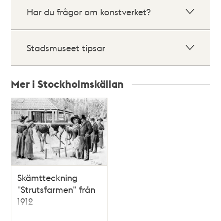
Har du frågor om konstverket?
Stadsmuseet tipsar
Mer i Stockholmskällan
Relaterade
poster
och
teman
Skämtteckning
"Strutsfarmen" från
1912