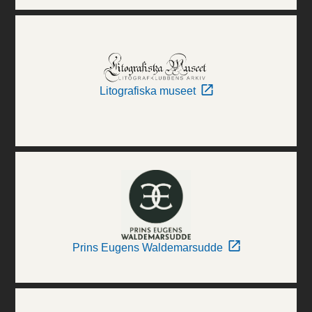
Litografiska museet
Prins Eugens Waldemarsudde