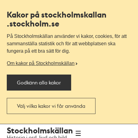
Kakor på stockholmskallan
.stockholm.se
På Stockholmskällan använder vi kakor, cookies, för att
sammanställa statistik och för att webbplatsen ska
fungera på ett bra sätt för dig.
Om kakor på Stockholmskällan
Godkänn alla kakor
Välj vilka kakor vi får använda
Till
Till
Stockholmskällan
navigationen
huvudinnehållet
Historia i ord, ljud och bild