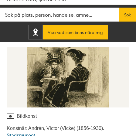
Fritextsök
Sök
Visa vad som finns nära mig
Bildkonst
Konstnär: Andrén, Victor (Vicke) (1856-1930).
Stadsmuseet