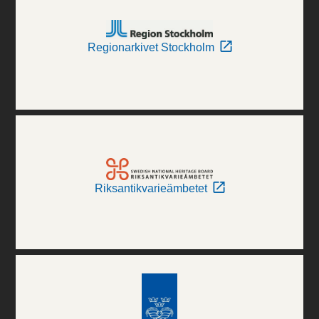
Regionarkivet Stockholm
Riksantikvarieämbetet