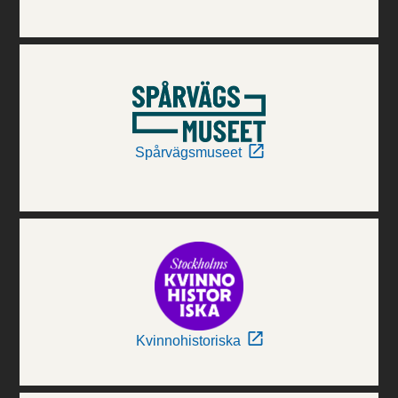
Spårvägsmuseet
Kvinnohistoriska