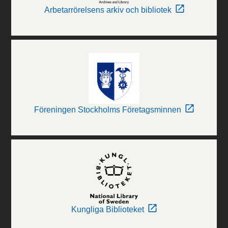
Arbetarrörelsens arkiv och bibliotek
Föreningen Stockholms Företagsminnen
Kungliga Biblioteket