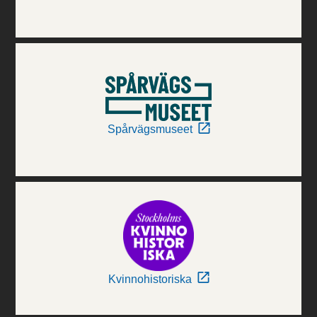
Spårvägsmuseet
Kvinnohistoriska