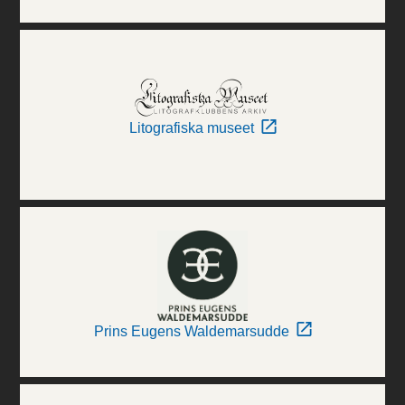
Litografiska museet
Prins Eugens Waldemarsudde