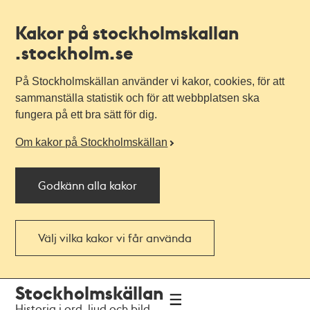
Kakor på stockholmskallan
.stockholm.se
På Stockholmskällan använder vi kakor, cookies, för att
sammanställa statistik och för att webbplatsen ska
fungera på ett bra sätt för dig.
Om kakor på Stockholmskällan
Godkänn alla kakor
Välj vilka kakor vi får använda
Till
Till
Stockholmskällan
navigationen
huvudinnehållet
Historia i ord, ljud och bild