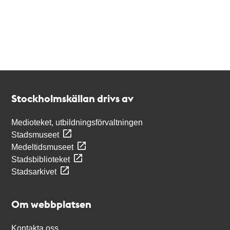
Kontakt
Stockholmskällan
Stockholmskällan drivs av
Medioteket, utbildningsförvaltningen
Stadsmuseet
Medeltidsmuseet
Stadsbiblioteket
Stadsarkivet
Om webbplatsen
Kontakta oss