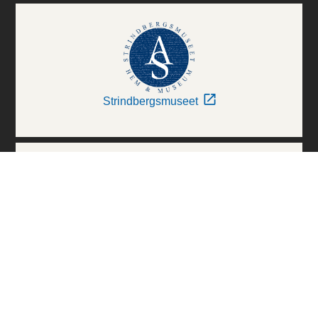
Strindbergsmuseet
Thielska Galleriet