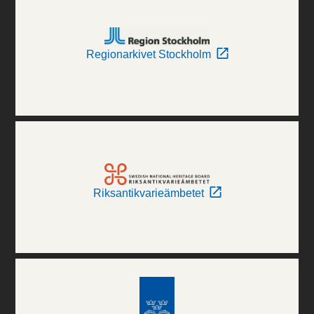
Regionarkivet Stockholm
Riksantikvarieämbetet