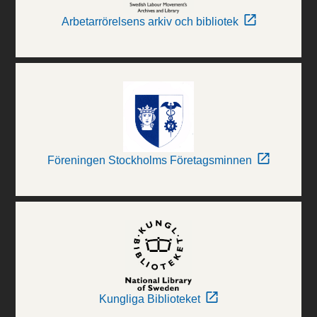
Arbetarrörelsens arkiv och bibliotek
Föreningen Stockholms Företagsminnen
Kungliga Biblioteket