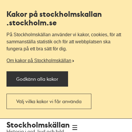
Kakor på stockholmskallan
.stockholm.se
På Stockholmskällan använder vi kakor, cookies, för att
sammanställa statistik och för att webbplatsen ska
fungera på ett bra sätt för dig.
Om kakor på Stockholmskällan
Godkänn alla kakor
Välj vilka kakor vi får använda
Till
Till
Stockholmskällan
navigationen
huvudinnehållet
Historia i ord, ljud och bild