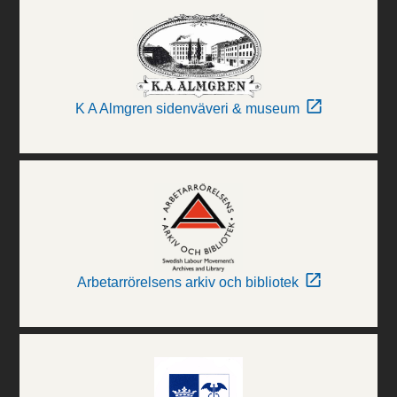
K A Almgren sidenväveri & museum
Arbetarrörelsens arkiv och bibliotek