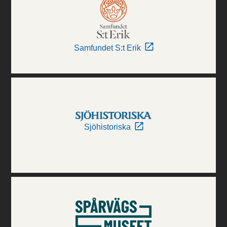
Samfundet S:t Erik
Sjöhistoriska