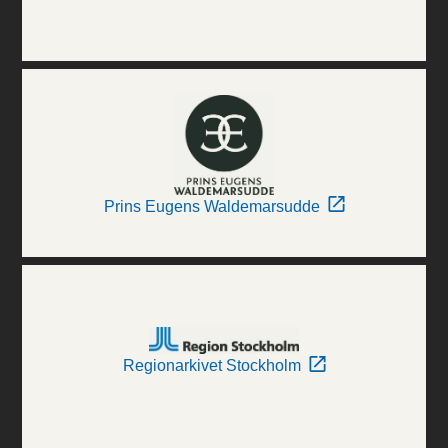
Prins Eugens Waldemarsudde
Regionarkivet Stockholm