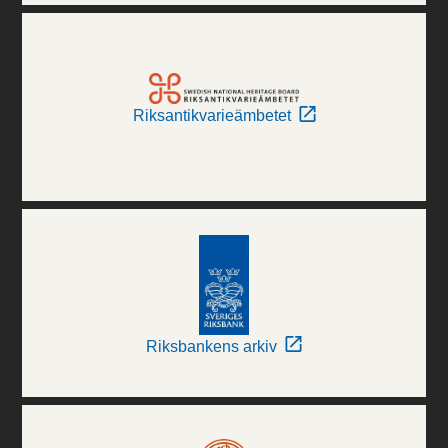
Riksantikvarieämbetet
Riksbankens arkiv